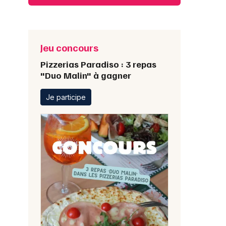
Jeu concours
Pizzerias Paradiso : 3 repas
"Duo Malin" à gagner
Je participe