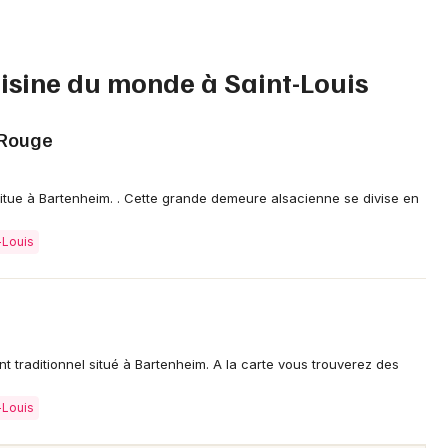
Restaurant cuisine du monde dans le
Grand Est
uisine du monde à Saint-Louis
 Rouge
Jeux concours
itue à Bartenheim. . Cette grande demeure alsacienne se divise en
Newsletter des sorties
-Louis
Artistes en tournée
Actus à Saint-Louis
Magazine à Saint-Louis
t traditionnel situé à Bartenheim. A la carte vous trouverez des
Actus tourisme & loisirs
-Louis
Restaurants