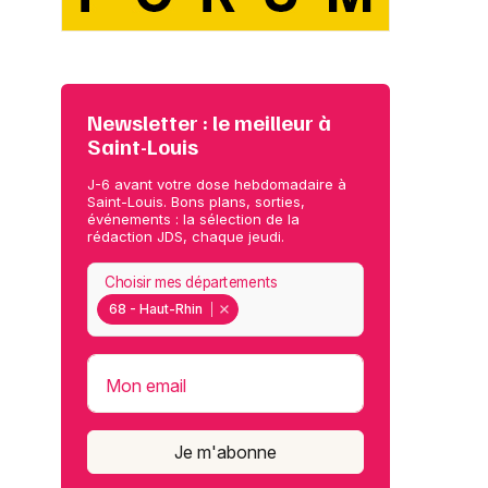
Newsletter : le meilleur à
Saint-Louis
J-6 avant votre dose hebdomadaire à
Saint-Louis. Bons plans, sorties,
événements : la sélection de la
rédaction JDS, chaque jeudi.
Choisir mes départements
68 - Haut-Rhin
Mon email
Je m'abonne