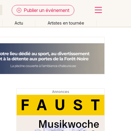
Publier un événement
Actu
Artistes en tournée
Fermer
Effacer les dates
week-end
Autre