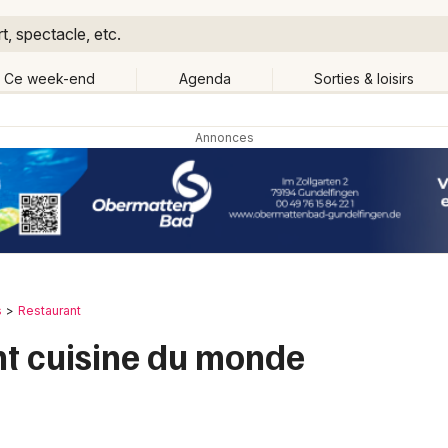
, spectacle, etc.
Ce week-end
Agenda
Sorties & loisirs
Retour
Publier un événement
Quand ?
Aujourd'hui
Demain
Ce 
Partout
Près de moi
Bordeaux
Grands événements
Colmar
Activité & Expérience
s
Restaurant
Lille
nt cuisine du monde
Manifestations
Lyon
Foires & salons
Marseille