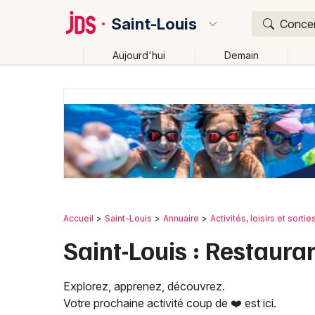
Saint-Louis
Concert
Aujourd'hui
Demain
Quoi ?
Où ?
Saint-Louis et alentours
Haut-Rhin (68)
Alsace
Changer de lieu
Accueil
Saint-Louis
Annuaire
Activités, loisirs et sortie
Saint-Louis : Restaura
Explorez, apprenez, découvrez.
Votre prochaine activité coup de ❤️ est ici.