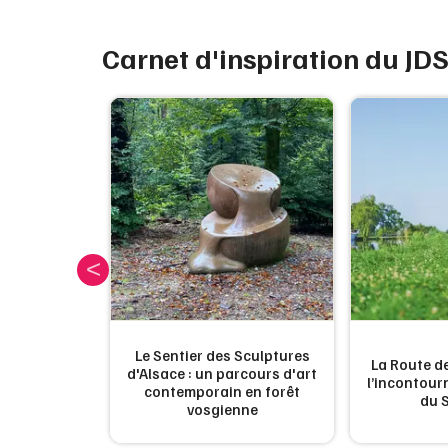
Carnet d'inspiration du JD
Le Sentier des Sculptures
La Route de
lles fêtes
d'Alsace : un parcours d'art
l’incontou
 France
contemporain en forêt
du 
vosgienne