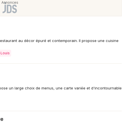
estaurant au décor épuré et contemporain. Il propose une cuisine
-Louis
Choisir mes départements
68 - Haut-Rhin
pose un large choix de menus, une carte variée et d'incontournable
Mon email
Je m'abonne
re