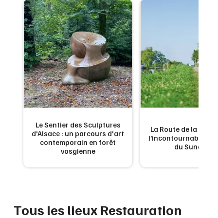
Montpellier
Spectacles
Nantes
Concerts
Nice
Paris
Sports
Strasbourg
Soirées
Toulouse
Sorties famille
Toutes les villes
Le Sentier des Sculptures
La Route de la Carpe 
d'Alsace : un parcours d'art
Expos
l’incontournable g
contemporain en forêt
du Sundgau
vosgienne
Sorties & loisirs
Restauration rapide dans le Haut-Rhin
Tous les lieux Restauration
Restauration rapide en Alsace