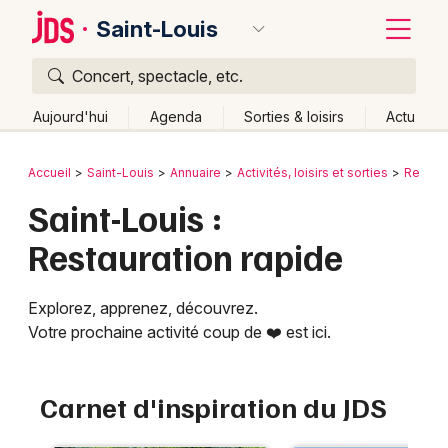
Saint-Louis
Concert, spectacle, etc.
Quoi ?
Fermer
Aujourd'hui
Agenda
Sorties & loisirs
Actu
Où ?
Retour
Publier un événement
Accueil
Saint-Louis
Annuaire
Activités, loisirs et sorties
Restau
Saint-Louis et alentours
Haut-Rhin (68)
Alsace
Saint-Louis :
Bordeaux
Partout
Près de moi
Changer de lieu
Restauration rapide
Colmar
Quand ?
Effacer les dates
Lille
Grands événements
Aujourd'hui
Demain
Ce week-end
Autre
Explorez, apprenez, découvrez.
Votre prochaine activité coup de ❤️ est ici.
Lyon
Activité & Expérience
Marseille
Manifestations
Carnet d'inspiration du JDS
Mulhouse
Foires & salons