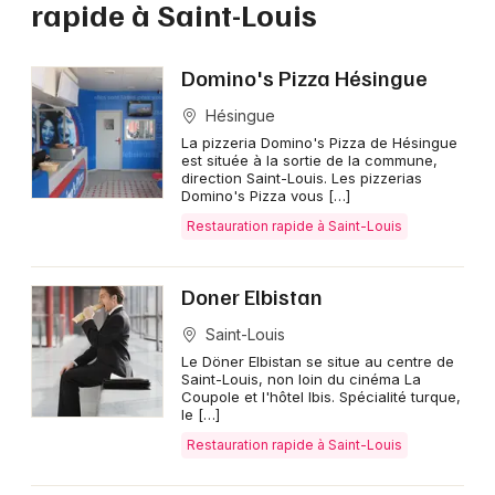
rapide à Saint-Louis
Restauration rapide dans le Grand Est
Domino's Pizza Hésingue
Hésingue
La pizzeria Domino's Pizza de Hésingue
Jeux concours
est située à la sortie de la commune,
direction Saint-Louis. Les pizzerias
Domino's Pizza vous […]
Newsletter des sorties
Restauration rapide à Saint-Louis
Artistes en tournée
Doner Elbistan
Actus à Saint-Louis
Saint-Louis
Le Döner Elbistan se situe au centre de
Magazine à Saint-Louis
Saint-Louis, non loin du cinéma La
Coupole et l'hôtel Ibis. Spécialité turque,
le […]
Actus tourisme & loisirs
Restauration rapide à Saint-Louis
Restaurants