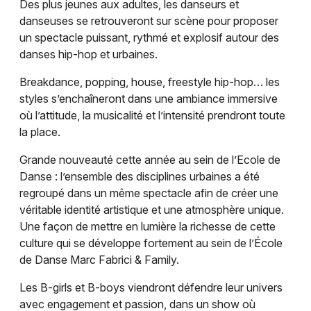
Des plus jeunes aux adultes, les danseurs et
Danse dans le Grand Est
danseuses se retrouveront sur scène pour proposer
un spectacle puissant, rythmé et explosif autour des
danses hip-hop et urbaines.
Breakdance, popping, house, freestyle hip-hop… les
styles s’enchaîneront dans une ambiance immersive
Jeux concours
où l’attitude, la musicalité et l’intensité prendront toute
la place.
Newsletter des sorties
Grande nouveauté cette année au sein de l’Ecole de
Artistes en tournée
Danse : l’ensemble des disciplines urbaines a été
regroupé dans un même spectacle afin de créer une
Actus à Saint-Louis
véritable identité artistique et une atmosphère unique.
Une façon de mettre en lumière la richesse de cette
Magazine à Saint-Louis
culture qui se développe fortement au sein de l’École
de Danse Marc Fabrici & Family.
Actus tourisme & loisirs
Les B-girls et B-boys viendront défendre leur univers
Restaurants
avec engagement et passion, dans un show où