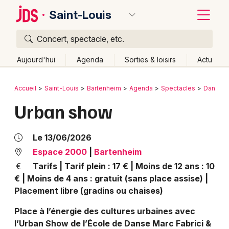
Saint-Louis
Concert, spectacle, etc.
Quoi ?
Fermer
Aujourd'hui
Agenda
Sorties & loisirs
Actu
Où ?
Retour
Publier un événement
Accueil
Saint-Louis
Bartenheim
Agenda
Spectacles
Danse
Saint-Louis et alentours
Haut-Rhin (68)
Alsace
Urban show
Bordeaux
Partout
Près de moi
Changer de lieu
Colmar
Quand ?
Le 13/06/2026
Effacer les dates
Lille
Grands événements
Espace 2000
|
Bartenheim
Aujourd'hui
Demain
Ce week-end
Autre
Tarifs | Tarif plein : 17 € | Moins de 12 ans : 10
Lyon
Activité & Expérience
€ | Moins de 4 ans : gratuit (sans place assise) |
Placement libre (gradins ou chaises)
Marseille
Manifestations
Place à l’énergie des cultures urbaines avec
Mulhouse
l’Urban Show de l’École de Danse Marc Fabrici &
Foires & salons