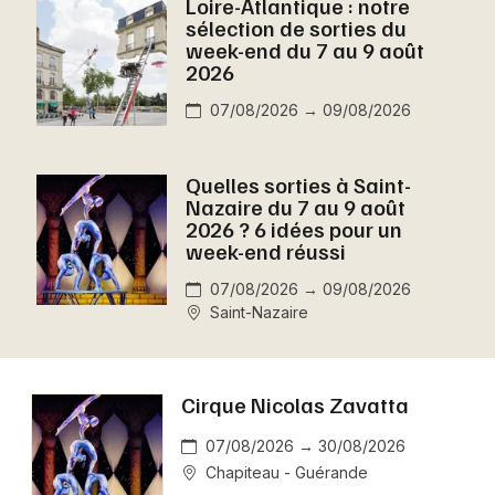
Loire-Atlantique : notre
Montpellier
sélection de sorties du
Spectacles
week-end du 7 au 9 août
Nantes
2026
Concerts
Nice
07/08/2026 → 09/08/2026
Paris
Sports
Quelles sorties à Saint-
Strasbourg
Nazaire du 7 au 9 août
Soirées
2026 ? 6 idées pour un
Toulouse
week-end réussi
Sorties famille
Toutes les villes
07/08/2026 → 09/08/2026
Expos
Saint-Nazaire
Sorties & loisirs
Cirque Nicolas Zavatta
Aujourd'hui en Loire-Atlantique
07/08/2026 → 30/08/2026
Aujourd'hui dans les Pays de la Loire
Chapiteau - Guérande