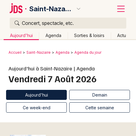
Saint-Nazaire
Concert, spectacle, etc.
Quoi ?
Fermer
Aujourd'hui
Agenda
Sorties & loisirs
Actu
Où ?
Retour
Publier un événement
Accueil
Saint-Nazaire
Agenda
Agenda du jour
Saint-Nazaire et alentours
Loire-Atlantique (44)
Bordeaux
Aujourd'hui à Saint-Nazaire | Agenda
Pays de la Loire
Partout
Près de moi
Changer de lieu
Vendredi 7 Août 2026
Colmar
Quand ?
Effacer les dates
Lille
Grands événements
Aujourd'hui
Demain
Ce week-end
Autre
Aujourd'hui
Demain
Lyon
Activité & Expérience
Ce week-end
Cette semaine
Marseille
Manifestations
Mulhouse
Foires & salons