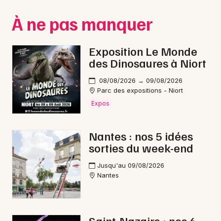
Montpellier
À ne pas manquer
Spectacles
Nantes
Concerts
Nice
Exposition Le Monde
des Dinosaures à Niort
Paris
Sports
08/08/2026 → 09/08/2026
Strasbourg
Soirées
Parc des expositions - Niort
Expos
Toulouse
Sorties famille
Toutes les villes
Nantes : nos 5 idées
Expos
sorties du week-end
Sorties & loisirs
Jusqu'au 09/08/2026
Nantes
Nature en Loire-Atlantique
Nature dans les Pays de la Loire
Saint-Nazaire : nos 6