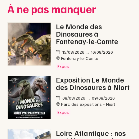
Montpellier
À ne pas manquer
Spectacles
Nantes
Le Monde des
Concerts
Nice
Dinosaures à
Fontenay-le-Comte
Paris
Sports
15/08/2026 → 16/08/2026
Strasbourg
Soirées
Fontenay-le-Comte
Toulouse
Expos
Sorties famille
Exposition Le Monde
Toutes les villes
des Dinosaures à Niort
Expos
08/08/2026 → 09/08/2026
Sorties & loisirs
Parc des expositions - Niort
Expos
Cirque en Loire-Atlantique
Loire-Atlantique : nos
Cirque dans les Pays de la Loire