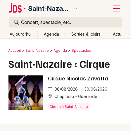
Saint-Nazaire
Concert, spectacle, etc.
Quoi ?
Fermer
Aujourd'hui
Agenda
Sorties & loisirs
Actu
Où ?
Retour
Publier un événement
Accueil
Saint-Nazaire
Agenda
Spectacles
Saint-Nazaire et alentours
Loire-Atlantique (44)
Saint-Nazaire : Cirque
Bordeaux
Pays de la Loire
Partout
Près de moi
Changer de lieu
Colmar
Cirque Nicolas Zavatta
Quand ?
Effacer les dates
Lille
Grands événements
Aujourd'hui
Demain
Ce week-end
Autre
08/08/2026 → 30/08/2026
Chapiteau - Guérande
Lyon
Activité & Expérience
Cirque à Saint-Nazaire
Marseille
Manifestations
Mulhouse
Foires & salons