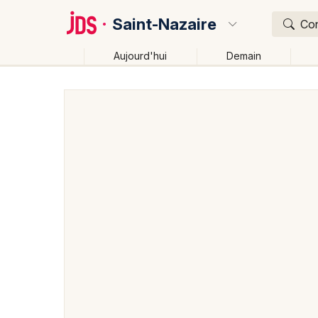
Saint-Nazaire
Con
Aujourd'hui
Demain
Quoi ?
Où ?
Saint-Nazaire et alentours
Loire-Atlantique (44)
P
Près de moi
Changer de lieu