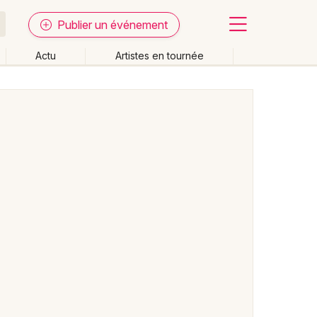
Publier un événement
Actu
Artistes en tournée
Fermer
Effacer les dates
week-end
Autre