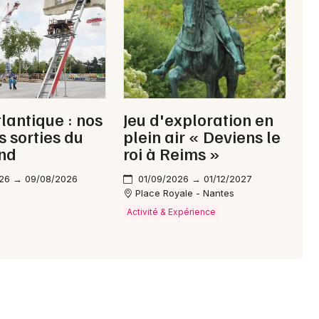
Choisir mes départements
44 - Loire-Atlantique
Mon email
tlantique : nos
Jeu d'exploration en
Je m'abonne
s sorties du
plein air « Deviens le
nd
roi à Reims »
26 → 09/08/2026
01/09/2026 → 01/12/2027
Place Royale - Nantes
Activité & Expérience