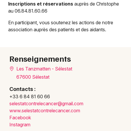
Inscriptions et réservations
auprès de Christophe
au 06.84.81.60.66
En participant, vous soutenez les actions de notre
association auprès des patients et des aidants.
Renseignements
Les Tanzmatten - Sélestat
67600 Sélestat
Contacts :
+33 6 84 81 60 66
seles
tatco
ntrel
ecanc
er@gm
ail.c
om
www.s
elest
atcon
trele
cance
r.com
Facebook
Instagram