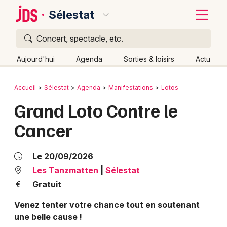
Sélestat
Concert, spectacle, etc.
Quoi ?
Fermer
Aujourd'hui
Agenda
Sorties & loisirs
Actu
Où ?
Retour
Publier un événement
Accueil
Sélestat
Agenda
Manifestations
Lotos
Sélestat et alentours
Bas-Rhin (67)
Alsace
Partout
Grand Loto Contre le
Bordeaux
Près de moi
Changer de lieu
Cancer
Colmar
Quand ?
Effacer les dates
Lille
Grands événements
Aujourd'hui
Demain
Ce week-end
Autre
Le 20/09/2026
Lyon
Les Tanzmatten
|
Sélestat
Activité & Expérience
Gratuit
Marseille
Manifestations
Venez tenter votre chance tout en soutenant
Mulhouse
une belle cause !
Foires & salons