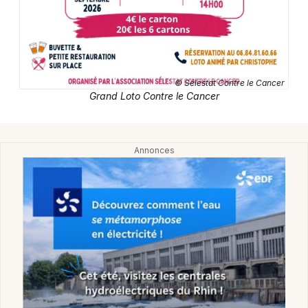
Lotos dans le Grand Est
© Sélestat Contre le Cancer
Grand Loto Contre le Cancer
Jeux concours
Newsletter des sorties
Artistes en tournée
Actus à Sélestat
Magazine à Sélestat
Actus tourisme & loisirs
Restaurants