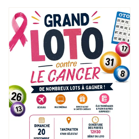
Montpellier
Spectacles
Nantes
Concerts
Nice
Paris
Sports
Strasbourg
Soirées
Toulouse
Sorties famille
Toutes les villes
Expos
Sorties & loisirs
Lotos dans le Bas-Rhin
Lotos en Alsace