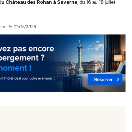
du Château des Rohan à Saverne
, du 16 au 18 juillet
our : le 21/07/2026.
Choisir mes départements
67 - Bas-Rhin
Mon email
Je m'abonne