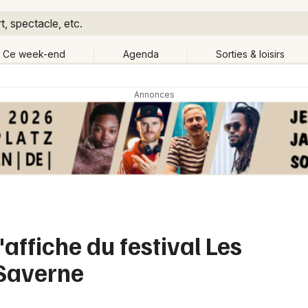
, spectacle, etc.
Ce week-end
Agenda
Sorties & loisirs
Retour
Publier un événement
Quand ?
Aujourd'hui
Demain
Ce 
Partout
Près de moi
Bordeaux
Grands événements
Colmar
Activité & Expérience
Lille
affiche du festival Les
Manifestations
Lyon
 Saverne
Foires & salons
Marseille