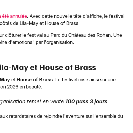
a été annulée
. Avec cette nouvelle tête d'affiche, le festival
 côtés de Lila-May et House of Brass.
Jeux concours
our clôturer le festival au Parc du Château des Rohan. Une
ne d'émotions" par l'organisation.
Newsletter des sorties
Artistes en tournée
Lila-May et House of Brass
Actus à Strasbourg
-May
et
House of Brass
. Le festival mise ainsi sur une
tion 2026 en beauté.
Magazine à Strasbourg
ganisation remet en vente
100 pass 3 jours
.
Actus tourisme & loisirs
ux retardataires de rejoindre l'aventure sur l'ensemble du
Restaurants