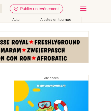
Publier un événement
Actu
Artistes en tournée
Fermer
Effacer les dates
week-end
Autre