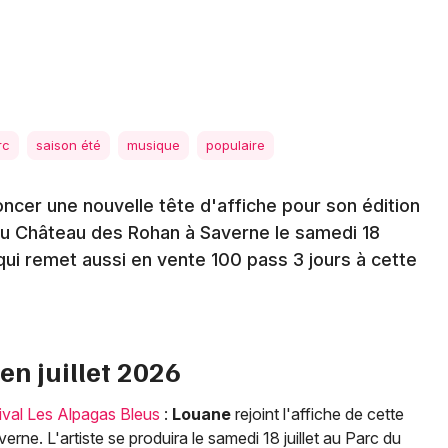
Spectacles
Mulhouse
Concerts
Montpellier
Nantes
Sports
Nice
Soirées
rc
saison été
musique
populaire
Paris
Sorties famille
oncer une nouvelle tête d'affiche pour son édition
Strasbourg
du Château des Rohan à Saverne le samedi 18
Expos
Toulouse
, qui remet aussi en vente 100 pass 3 jours à cette
Sorties & loisirs
Toutes les villes
Actualités dans le Bas-Rhin
n juillet 2026
Actualités en Alsace
ival Les Alpagas Bleus
:
Louane
rejoint l'affiche de cette
Actualités dans le Grand Est
verne. L'artiste se produira le samedi 18 juillet au Parc du