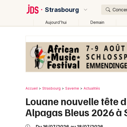
Strasbourg
Concert
Aujourd'hui
Demain
Quoi ?
Où ?
Strasbourg et alentours
Bas-Rhin (67)
Alsace
Changer de lieu
Accueil
Strasbourg
Saverne
Actualités
Louane nouvelle tête d'
Alpagas Bleus 2026 à
Du 16/07/2026 au 18/07/2026