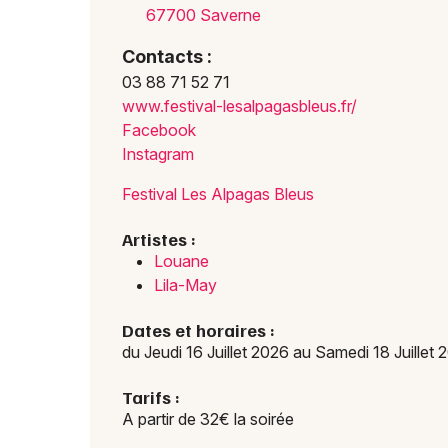
67700 Saverne
Contacts :
03 88 71 52 71
www.f
estiv
al-le
salpa
gasbl
eus.f
r/
Facebook
Instagram
Festival Les Alpagas Bleus
Artistes :
Louane
Lila-May
Dates et horaires :
du Jeudi 16 Juillet 2026 au Samedi 18 Juillet 
Tarifs :
A partir de 32€ la soirée