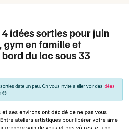
Spectacles
Mulhouse
Concerts
Montpellier
Nantes
Sports
4 idées sorties pour juin
Nice
, gym en famille et
Soirées
Paris
 bord du lac sous 33
Sorties famille
Strasbourg
Expos
Toulouse
Sorties & loisirs
Toutes les villes
sorties date un peu. On vous invite à aller voir des
idées
s 😊
Agenda dans les Hautes-Pyrénées
Agenda en Midi-Pyrénées
s et ses environs ont décidé de ne pas vous
ntre ateliers artistiques pour libérer votre âme
Agenda en Occitanie
r prendre soin de vous et des vôtres, et une