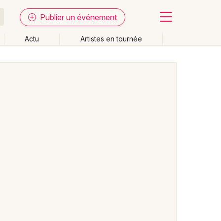
Publier un événement
Actu
Artistes en tournée
Fermer
Effacer les dates
week-end
Autre