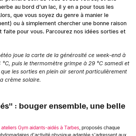
rbe au bord d'un lac, il y en a pour tous les
Alors, que vous soyez du genre à manier le
mment) ou à simplement chercher une bonne raison
t faite pour vous. Parcourez nos idées sorties et
Newsletter des sorties
Artistes en tournée
téo joue la carte de la générosité ce week-end à
Actus à Tarbes
 °C, puis le thermomètre grimpe à 29 °C samedi et
que les sorties en plein air seront particulièrement
Magazine à Tarbes
la crème solaire.
dés" : bouger ensemble, une belle
x
ateliers Gym aidants-aidés à Tarbes
, proposés chaque
hebdomadaires d'activité physique adaptée s'adressent aux