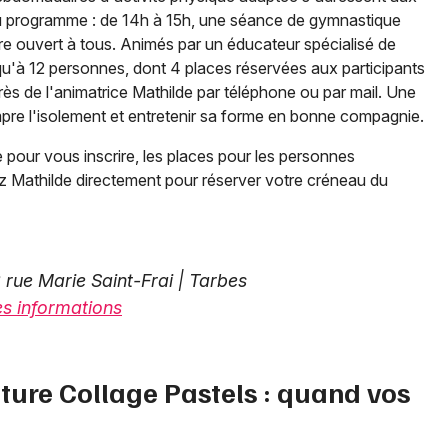
Au programme : de 14h à 15h, une séance de gymnastique
ibre ouvert à tous. Animés par un éducateur spécialisé de
Choisir mes départements
usqu'à 12 personnes, dont 4 places réservées aux participants
65 - Hautes-Pyrénées
rès de l'animatrice Mathilde par téléphone ou par mail. Une
rompre l'isolement et entretenir sa forme en bonne compagnie.
Mon email
 pour vous inscrire, les places pour les personnes
ez Mathilde directement pour réserver votre créneau du
Je m'abonne
rue Marie Saint-Frai | Tarbes
es informations
nture Collage Pastels : quand vos