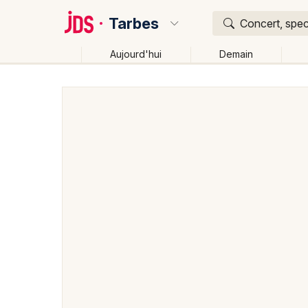
Tarbes
Concert, spec
Aujourd'hui
Demain
Quoi ?
Où ?
Tarbes et alentours
Hautes-Pyrénées (65)
Midi-
Près de moi
Changer de lieu