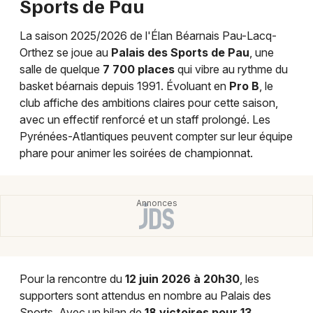
Sports de Pau
Sports en Nouvelle-Aquitaine
La saison 2025/2026 de l'Élan Béarnais Pau-Lacq-
Orthez se joue au
Palais des Sports de Pau
, une
salle de quelque
7 700 places
qui vibre au rythme du
basket béarnais depuis 1991. Évoluant en
Pro B
, le
Newsletter des sorties
club affiche des ambitions claires pour cette saison,
avec un effectif renforcé et un staff prolongé. Les
Artistes en tournée
Pyrénées-Atlantiques peuvent compter sur leur équipe
phare pour animer les soirées de championnat.
Actus à Pau
Magazine à Pau
Pour la rencontre du
12 juin 2026 à 20h30
, les
supporters sont attendus en nombre au Palais des
Sports. Avec un bilan de
18 victoires pour 13