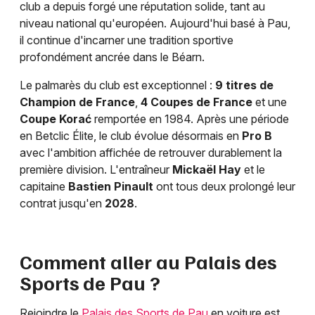
club a depuis forgé une réputation solide, tant au
niveau national qu'européen. Aujourd'hui basé à Pau,
il continue d'incarner une tradition sportive
profondément ancrée dans le Béarn.
Le palmarès du club est exceptionnel :
9 titres de
Champion de France
,
4 Coupes de France
et une
Coupe Korać
remportée en 1984. Après une période
en Betclic Élite, le club évolue désormais en
Pro B
avec l'ambition affichée de retrouver durablement la
première division. L'entraîneur
Mickaël Hay
et le
capitaine
Bastien Pinault
ont tous deux prolongé leur
contrat jusqu'en
2028
.
Comment aller au Palais des
Sports de Pau ?
Rejoindre le
Palais des Sports de Pau
en voiture est