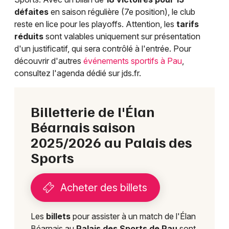
défaites
en saison régulière (7e position), le club
reste en lice pour les playoffs. Attention, les
tarifs
Choisir mes départements
réduits
sont valables uniquement sur présentation
64 - Pyrénées-Atlantiques
d'un justificatif, qui sera contrôlé à l'entrée. Pour
découvrir d'autres
événements sportifs à Pau
,
consultez l'agenda dédié sur jds.fr.
Mon email
Billetterie de l'Élan
Je m'abonne
Béarnais saison
2025/2026 au Palais des
Sports
Acheter des billets
Les
billets
pour assister à un match de l'Élan
Béarnais au
Palais des Sports de Pau
sont