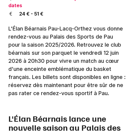
Montpellier
dates
Spectacles
24 € - 51 €
Nantes
Concerts
Nice
L'Élan Béarnais Pau-Lacq-Orthez vous donne
rendez-vous au Palais des Sports de Pau
Paris
Sports
pour la saison 2025/2026. Retrouvez le club
Strasbourg
béarnais sur son parquet le vendredi 12 juin
Soirées
2026 à 20h30 pour vivre un match au cœur
Toulouse
d'une enceinte emblématique du basket
Sorties famille
Toutes les villes
français. Les billets sont disponibles en ligne :
Expos
réservez dès maintenant pour être sûr de ne
pas rater ce rendez-vous sportif à Pau.
Sorties & loisirs
Sports dans les Pyrénées-Atlantiques
L'Élan Béarnais lance une
nouvelle saison au Palais des
Sports en Aquitaine