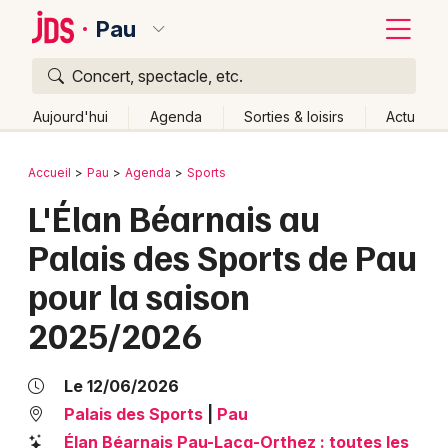
Pau
Concert, spectacle, etc.
Quoi ?
Fermer
Aujourd'hui
Agenda
Sorties & loisirs
Actu
Où ?
Retour
Publier un événement
Accueil
Pau
Agenda
Sports
Pau et alentours
Pyrénées-Atlantiques (64)
Aquitaine
L'Élan Béarnais au
Bordeaux
Partout
Près de moi
Changer de lieu
Palais des Sports de Pau
Colmar
Quand ?
Effacer les dates
pour la saison
Lille
Grands événements
Aujourd'hui
Demain
Ce week-end
Autre
2025/2026
Lyon
Activité & Expérience
Marseille
Le 12/06/2026
Manifestations
Palais des Sports
|
Pau
Mulhouse
Foires & salons
Élan Béarnais Pau-Lacq-Orthez : toutes les