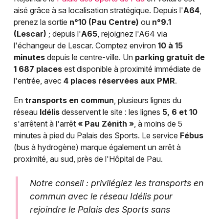
aisé grâce à sa localisation stratégique. Depuis l'
A64
,
prenez la sortie
n°10 (Pau Centre)
ou
n°9.1
(Lescar)
; depuis l'
A65
, rejoignez l'A64 via
l'échangeur de Lescar. Comptez environ
10 à 15
minutes
depuis le centre-ville. Un
parking gratuit de
1 687 places
est disponible à proximité immédiate de
l'entrée, avec
4 places réservées aux PMR
.
En
transports en commun
, plusieurs lignes du
réseau
Idélis
desservent le site : les lignes
5, 6 et 10
s'arrêtent à l'arrêt
« Pau Zénith »
, à moins de 5
minutes à pied du Palais des Sports. Le service
Fébus
(bus à hydrogène) marque également un arrêt à
proximité, au sud, près de l'Hôpital de Pau.
Notre conseil : privilégiez les transports en
commun avec le réseau Idélis pour
rejoindre le Palais des Sports sans