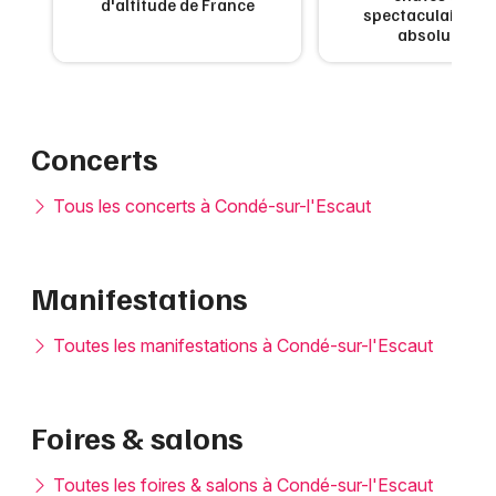
d'altitude de France
x
spectaculaires à 
absolument
Choisir mes départements
59 - Nord
Concerts
Mon email
Tous les concerts à Condé-sur-l'Escaut
Je m'abonne
Manifestations
Toutes les manifestations à Condé-sur-l'Escaut
Foires & salons
Toutes les foires & salons à Condé-sur-l'Escaut