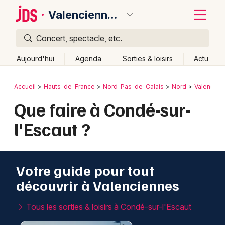
Valenciennes
Concert, spectacle, etc.
Quoi ?
Fermer
Aujourd'hui
Agenda
Sorties & loisirs
Actu
Où ?
Retour
Publier un événement
Accueil
Hauts-de-France
Nord-Pas-de-Calais
Nord
Valencien
Valenciennes et alentours
Nord (59)
Que faire à Condé-sur-
Bordeaux
Nord-Pas-de-Calais
Partout
Près de moi
l'Escaut ?
Changer de lieu
Colmar
Quand ?
Effacer les dates
Lille
Grands événements
Aujourd'hui
Demain
Ce week-end
Autre
Votre guide pour tout
Lyon
Activité & Expérience
découvrir à Valenciennes
Marseille
Manifestations
Tous les sorties & loisirs à Condé-sur-l'Escaut
Mulhouse
Foires & salons