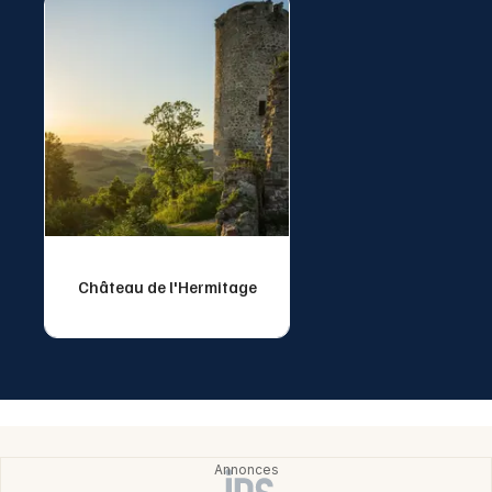
Montpellier
Spectacles
Nantes
Concerts
Nice
Paris
Sports
Strasbourg
Soirées
Toulouse
Sorties famille
Toutes les villes
Château de l'Hermitage
Expos
Sorties & loisirs
Nord
Nord-Pas-de-Calais