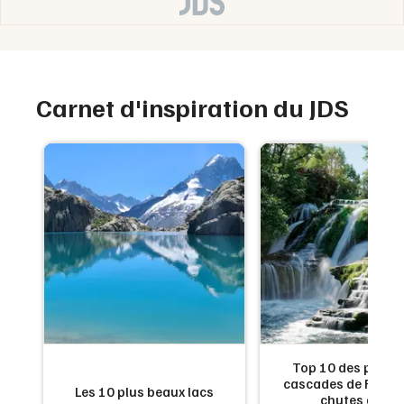
Hauts-de-France
Carnet d'inspiration du JDS
Newsletter des sorties
Artistes en tournée
Actus à Valenciennes
Magazine à Valenciennes
de
Top 10 des plus b
:
cascades de France
Les 10 plus beaux lacs
en
chutes d'eau