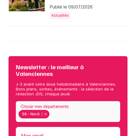
Publié le 09/07/2026
Actualités
Newsletter : le meilleur à
Valenciennes
J-3 avant votre dose hebdomadaire à Valenciennes.
Bons plans, sorties, événements : la sélection de la
rédaction JDS, chaque jeudi.
Choisir mes départements
59 - Nord
Mon email