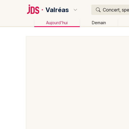
Valréas
Concert, spe
Aujourd'hui
Demain
Quoi ?
Où ?
Valréas et alentours
Vaucluse (84)
Provence-Alp
Près de moi
Changer de lieu