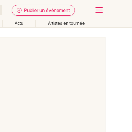
Publier un événement
Actu
Artistes en tournée
Fermer
Effacer les dates
week-end
Autre