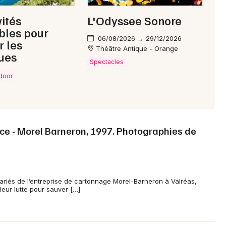
Choisir mes départements
vités
L'Odyssee Sonore
84 - Vaucluse
bles pour
06/08/2026 → 29/12/2026
r les
Théâtre Antique - Orange
ues
Spectacles
Mon email
tdoor
Je m'abonne
nce - Morel Barneron, 1997. Photographies de
lariés de l’entreprise de cartonnage Morel-Barneron à Valréas,
eur lutte pour sauver […]