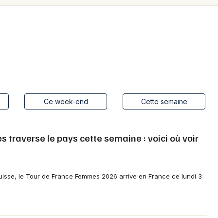
Spectacles
Mulhouse
Concerts
Montpellier
Nantes
Sports
Nice
Soirées
Paris
Sorties famille
Ce week-end
Cette semaine
Strasbourg
Expos
Toulouse
traverse le pays cette semaine : voici où voir
Sorties & loisirs
Toutes les villes
Aujourd'hui dans le Vaucluse
isse, le Tour de France Femmes 2026 arrive en France ce lundi 3
Aujourd'hui en Provence-Alpes-Côte-
d'Azur