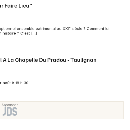
r Faire Lieu"
eptionnel ensemble patrimonial au XXIᵉ siècle ? Comment lui
 histoire ? C'est […]
el A La Chapelle Du Pradou - Taulignan
r août à 18 h 30.