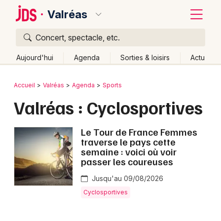
Valréas
Concert, spectacle, etc.
Quoi ?
Fermer
Aujourd'hui
Agenda
Sorties & loisirs
Actu
Où ?
Retour
Publier un événement
Accueil
Valréas
Agenda
Sports
Valréas et alentours
Vaucluse (84)
Valréas : Cyclosportives
Bordeaux
Provence-Alpes-Côte-d'Azur
Partout
Près de moi
Changer de lieu
Colmar
Le Tour de France Femmes
traverse le pays cette
Quand ?
Effacer les dates
Lille
Grands événements
semaine : voici où voir
Aujourd'hui
Demain
Ce week-end
Autre
passer les coureuses
Lyon
Activité & Expérience
Jusqu'au 09/08/2026
Marseille
Manifestations
Cyclosportives
Mulhouse
Foires & salons