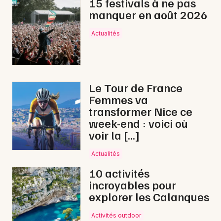
d'Azur
15 festivals à ne pas
manquer en août 2026
Actualités
Newsletter des sorties
Artistes en tournée
Le Tour de France
Femmes va
Actus à Valréas
transformer Nice ce
week-end : voici où
Magazine à Valréas
voir la […]
Actualités
10 activités
incroyables pour
explorer les Calanques
Activités outdoor