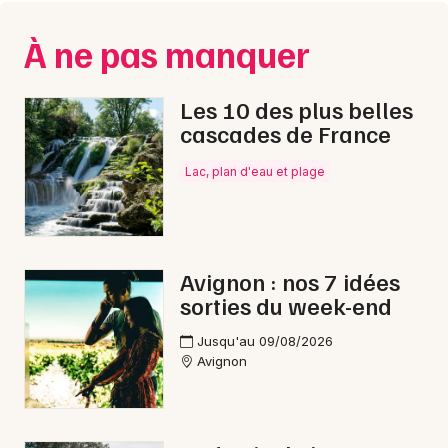
Montpellier
Spectacles
À ne pas manquer
Nantes
Concerts
Nice
Les 10 des plus belles
cascades de France
Paris
Sports
Strasbourg
Lac, plan d'eau et plage
Soirées
Toulouse
Sorties famille
Toutes les villes
Avignon : nos 7 idées
Expos
sorties du week-end
Sorties & loisirs
Jusqu'au 09/08/2026
Avignon
Cyclosportives dans le Vaucluse
Cyclosportives en Provence-Alpes-Côte-