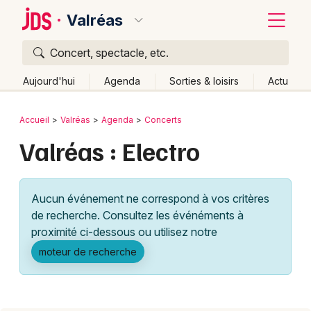
Valréas
Concert, spectacle, etc.
Quoi ?
Fermer
Aujourd'hui
Agenda
Sorties & loisirs
Actu
Où ?
Retour
Publier un événement
Accueil
Valréas
Agenda
Concerts
Valréas et alentours
Vaucluse (84)
Valréas : Electro
Bordeaux
Provence-Alpes-Côte-d'Azur
Partout
Près de moi
Changer de lieu
Colmar
Aucun événement ne correspond à vos critères
Quand ?
Effacer les dates
Lille
Grands événements
de recherche. Consultez les événéments à
Aujourd'hui
Demain
Ce week-end
Autre
Lyon
proximité ci-dessous ou utilisez notre
Activité & Expérience
moteur de recherche
Marseille
Manifestations
Mulhouse
Foires & salons