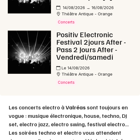
Choisir mes départements
14/08/2026 → 16/08/2026
84 - Vaucluse
Théâtre Antique - Orange
Concerts
Mon email
Positiv Electronic
Festival 2jours After -
Pass 2 Jours After -
Je m'abonne
Vendredi/samedi
Le 14/08/2026
Théâtre Antique - Orange
Concerts
Les concerts electro à
Valréas
sont toujours en
vogue : musique électronique, house, techno, DJ
set, electro jazz, electro swing, festival electro...
Les soirées techno et electro vous attendent