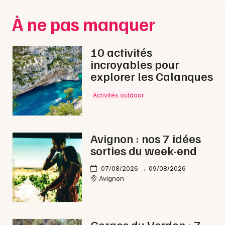
Montpellier
À ne pas manquer
Spectacles
Nantes
Concerts
Nice
10 activités
incroyables pour
Paris
Sports
explorer les Calanques
Strasbourg
Soirées
Activités outdoor
Toulouse
Sorties famille
Toutes les villes
Avignon : nos 7 idées
Expos
sorties du week-end
Sorties & loisirs
07/08/2026 → 09/08/2026
Avignon
Electro dans le Vaucluse
Electro en Provence-Alpes-Côte-d'Azur
Gorges du Verdon : 7