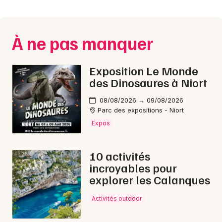
Montpellier
Spectacles
Nantes
À ne pas manquer
Concerts
Nice
Paris
Sports
Exposition Le Monde
des Dinosaures à Niort
Strasbourg
Soirées
08/08/2026 → 09/08/2026
Toulouse
Parc des expositions - Niort
Sorties famille
Expos
Toutes les villes
Expos
10 activités
Sorties & loisirs
incroyables pour
explorer les Calanques
Marche gourmande dans le Vaucluse
Activités outdoor
Marche gourmande en Provence-Alpes-Côte-