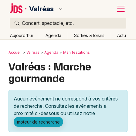
Valréas
Concert, spectacle, etc.
Quoi ?
Fermer
Aujourd'hui
Agenda
Sorties & loisirs
Actu
Où ?
Retour
Publier un événement
Accueil
Valréas
Agenda
Manifestations
Valréas et alentours
Vaucluse (84)
Valréas : Marche
Bordeaux
Provence-Alpes-Côte-d'Azur
Partout
Près de moi
gourmande
Changer de lieu
Colmar
Quand ?
Effacer les dates
Lille
Grands événements
Aujourd'hui
Demain
Ce week-end
Autre
Aucun événement ne correspond à vos critères
Lyon
Activité & Expérience
de recherche. Consultez les événéments à
proximité ci-dessous ou utilisez notre
Marseille
Manifestations
moteur de recherche
Mulhouse
Foires & salons