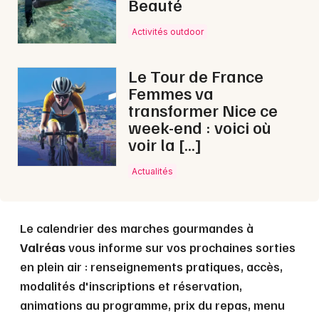
Beauté
Choisir mes départements
Activités outdoor
84 - Vaucluse
Le Tour de France
Femmes va
Mon email
transformer Nice ce
week-end : voici où
Je m'abonne
voir la […]
Actualités
Le calendrier des marches gourmandes à
Valréas
vous informe sur vos prochaines sorties
en plein air : renseignements pratiques, accès,
modalités d'inscriptions et réservation,
animations au programme, prix du repas, menu