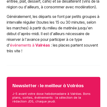
entrée, plat, dessert, café) et se désaltèrent (vins de la
région ou d'ailleurs, à consommer avec modération).
Généralement, les départs se font par petits groupes à
intervalle régulier (toutes les 15 ou 30 minutes, selon
les marches) à partir du milieu de matinée jusqu'en
début d'après-midi. Il est d'ailleurs nécessaire de
réserver à l'avance pour participer à ce type
d'
événements à
Valréas
: les places partent souvent
très vite !
Newsletter : le meilleur à Valréas
J-5 avant votre dose hebdomadaire à Valréas. Bons
plans, sorties, événements : la sélection de la
rédaction JDS, chaque jeudi.