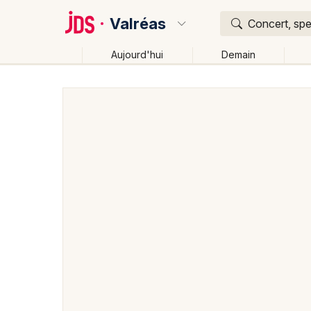
Valréas
Concert, spe
Aujourd'hui
Demain
Quoi ?
Où ?
Valréas et alentours
Vaucluse (84)
Provence-Alp
Près de moi
Changer de lieu