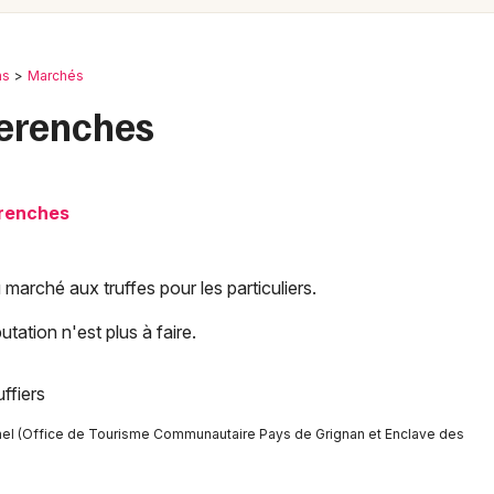
Spectacles
Mulhouse
Concerts
Montpellier
ns
Marchés
Nantes
Sports
herenches
Nice
Soirées
Paris
renches
Sorties famille
Strasbourg
Expos
Toulouse
du marché aux truffes pour les particuliers.
Sorties & loisirs
Toutes les villes
tation n'est plus à faire.
Marchés dans le Vaucluse
ffiers
Marchés en Provence-Alpes-Côte-
nnel (Office de Tourisme Communautaire Pays de Grignan et Enclave des
d'Azur