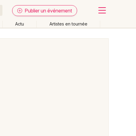
Publier un événement
Actu
Artistes en tournée
Fermer
Effacer les dates
week-end
Autre