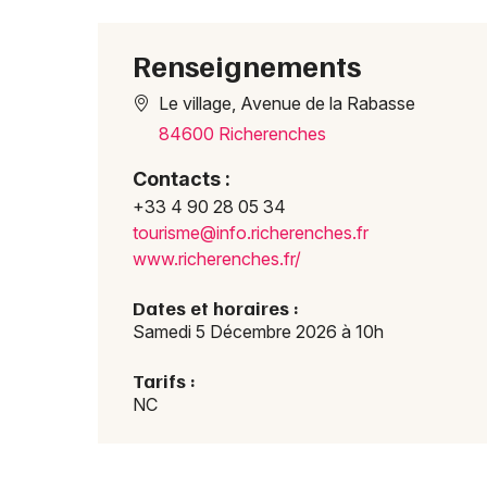
Renseignements
Le village, Avenue de la Rabasse
84600 Richerenches
Contacts :
+33 4 90 28 05 34
touri
sme@i
nfo.r
icher
enche
s.fr
www.richerenches.fr/
Dates et horaires :
Samedi 5 Décembre 2026 à 10h
Tarifs :
NC