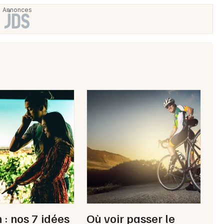
Choisir mes départements
84 - Vaucluse
Mon email
Je m'abonne
 : nos 7 idées
Où voir passer le