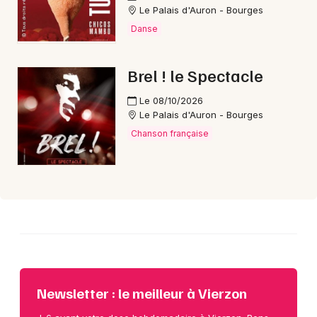
Le Palais d'Auron - Bourges
Danse
Choisir mes départements
18 - Cher
Brel ! le Spectacle
Le 08/10/2026
Mon email
Le Palais d'Auron - Bourges
Chanson française
Je m'abonne
Newsletter : le meilleur à Vierzon