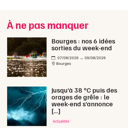
Montpellier
Spectacles
Nantes
À ne pas manquer
Concerts
Nice
Paris
Sports
Bourges : nos 6 idées
sorties du week-end
Strasbourg
Soirées
07/08/2026 → 09/08/2026
Toulouse
Bourges
Sorties famille
Toutes les villes
Expos
Jusqu’à 38 °C puis des
Sorties & loisirs
orages de grêle : le
week-end s’annonce
Aquatique nautique dans le Cher
[…]
Aquatique nautique dans le Centre
Actualités