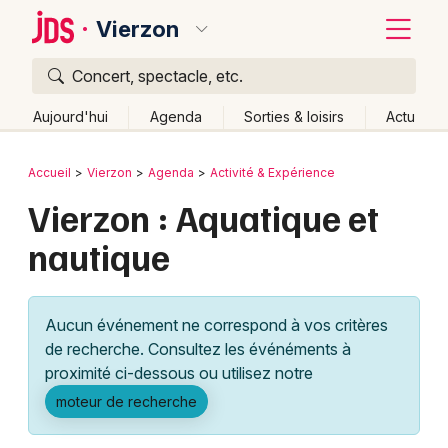
Vierzon
Concert, spectacle, etc.
Quoi ?
Fermer
Aujourd'hui
Agenda
Sorties & loisirs
Actu
Où ?
Retour
Publier un événement
Accueil
Vierzon
Agenda
Activité & Expérience
Vierzon et alentours
Cher (18)
Centre
Partout
Vierzon : Aquatique et
Bordeaux
Près de moi
Changer de lieu
nautique
Colmar
Quand ?
Effacer les dates
Lille
Grands événements
Aujourd'hui
Demain
Ce week-end
Autre
Aucun événement ne correspond à vos critères
Lyon
Activité & Expérience
de recherche. Consultez les événéments à
proximité ci-dessous ou utilisez notre
Marseille
Manifestations
moteur de recherche
Mulhouse
Foires & salons