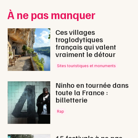
Montpellier
À ne pas manquer
Spectacles
Nantes
Concerts
Nice
Ces villages
troglodytiques
Paris
Sports
français qui valent
vraiment le détour
Strasbourg
Soirées
Toulouse
Sites touristiques et monuments
Sorties famille
Toutes les villes
Ninho en tournée dans
Expos
toute la France :
billetterie
Sorties & loisirs
Rap
Lotos dans le Cher
Lotos dans le Centre
15 festivals à ne pas