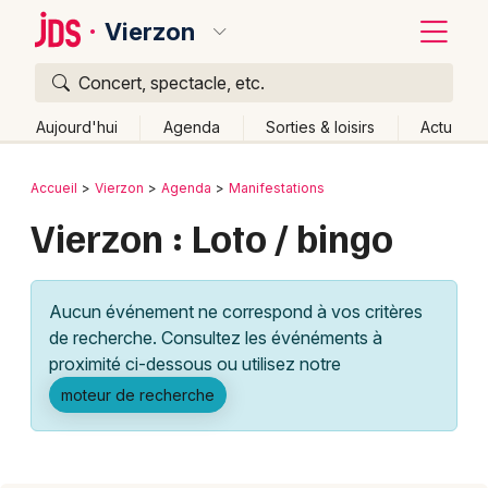
Vierzon
Concert, spectacle, etc.
Quoi ?
Fermer
Aujourd'hui
Agenda
Sorties & loisirs
Actu
Où ?
Retour
Publier un événement
Accueil
Vierzon
Agenda
Manifestations
Vierzon et alentours
Cher (18)
Centre
Partout
Vierzon : Loto / bingo
Bordeaux
Près de moi
Changer de lieu
Colmar
Quand ?
Effacer les dates
Aucun événement ne correspond à vos critères
Lille
Grands événements
Aujourd'hui
Demain
Ce week-end
Autre
de recherche. Consultez les événéments à
Lyon
proximité ci-dessous ou utilisez notre
Activité & Expérience
moteur de recherche
Marseille
Manifestations
Mulhouse
Foires & salons