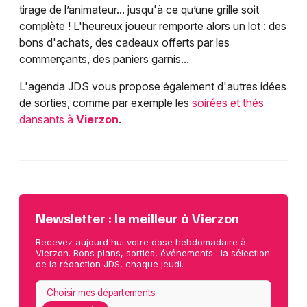
tirage de l’animateur... jusqu'à ce qu’une grille soit
complète ! L'heureux joueur remporte alors un lot : des
bons d'achats, des cadeaux offerts par les
commerçants, des paniers garnis...
L'agenda JDS vous propose également d'autres idées
de sorties, comme par exemple les
soirées et thés
dansants à
Vierzon
.
Newsletter : le meilleur à Vierzon
Recevez aujourd'hui votre dose hebdomadaire à
Vierzon. Bons plans, sorties, événements : la sélection
de la rédaction JDS, chaque jeudi.
Choisir mes départements