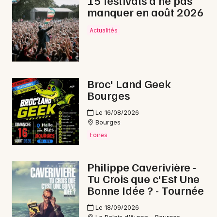
15 festivals à ne pas
manquer en août 2026
Reggae dans le Centre-Val de Loire
Actualités
Newsletter des sorties
Broc' Land Geek
Bourges
Artistes en tournée
Le 16/08/2026
Actus à Vierzon
Bourges
Foires
Magazine à Vierzon
Philippe Caverivière -
Tu Crois que c'Est Une
Bonne Idée ? - Tournée
Le 18/09/2026