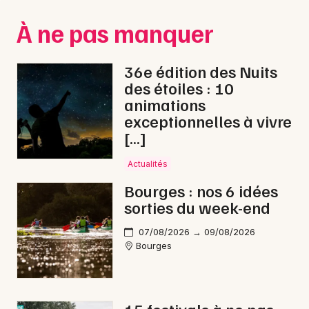
Montpellier
À ne pas manquer
Spectacles
Nantes
Concerts
Nice
36e édition des Nuits
des étoiles : 10
Paris
Sports
animations
exceptionnelles à vivre
Strasbourg
Soirées
[…]
Toulouse
Sorties famille
Actualités
Toutes les villes
Bourges : nos 6 idées
Expos
sorties du week-end
Sorties & loisirs
07/08/2026 → 09/08/2026
Bourges
Reggae dans le Cher
Reggae dans le Centre