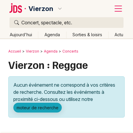
Vierzon
Concert, spectacle, etc.
Quoi ?
Fermer
Aujourd'hui
Agenda
Sorties & loisirs
Actu
Où ?
Retour
Publier un événement
Accueil
Vierzon
Agenda
Concerts
Vierzon et alentours
Cher (18)
Centre
Partout
Vierzon : Reggae
Bordeaux
Près de moi
Changer de lieu
Colmar
Quand ?
Effacer les dates
Aucun événement ne correspond à vos critères
Lille
Grands événements
Aujourd'hui
Demain
Ce week-end
Autre
de recherche. Consultez les événéments à
Lyon
proximité ci-dessous ou utilisez notre
Activité & Expérience
moteur de recherche
Marseille
Manifestations
Mulhouse
Foires & salons