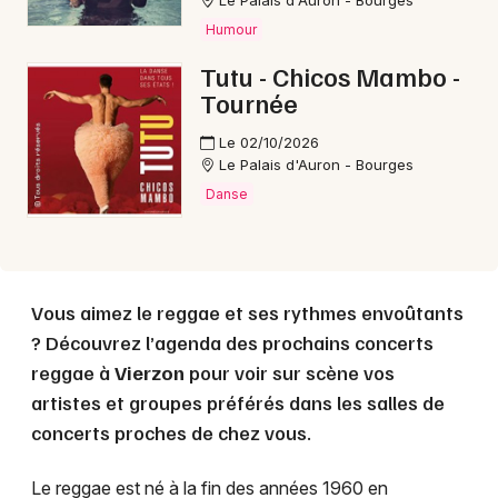
Le Palais d'Auron - Bourges
Humour
Choisir mes départements
Tutu - Chicos Mambo -
18 - Cher
Tournée
Le 02/10/2026
Mon email
Le Palais d'Auron - Bourges
Danse
Je m'abonne
Vous aimez le reggae et ses rythmes envoûtants
? Découvrez l’agenda des prochains concerts
reggae à
Vierzon
pour voir sur scène vos
artistes et groupes préférés dans les salles de
concerts proches de chez vous.
Le reggae est né à la fin des années 1960 en