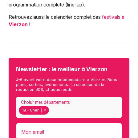
programmation complète (line-up).
Retrouvez aussi le calendrier complet des
festivals à
Vierzon
!
Newsletter : le meilleur à Vierzon
J-6 avant votre dose hebdomadaire à Vierzon. Bons
plans, sorties, événements : la sélection de la
rédaction JDS, chaque jeudi.
Choisir mes départements
18 - Cher
Mon email