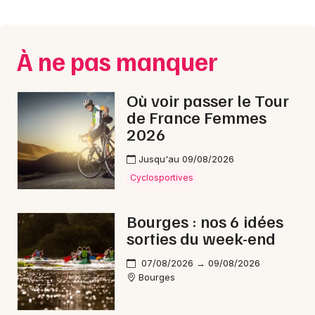
Montpellier
Spectacles
Nantes
À ne pas manquer
Concerts
Nice
Paris
Sports
Où voir passer le Tour
de France Femmes
Strasbourg
Soirées
2026
Toulouse
Jusqu'au 09/08/2026
Sorties famille
Toutes les villes
Cyclosportives
Expos
Bourges : nos 6 idées
Sorties & loisirs
sorties du week-end
Rock / metal dans le Cher
07/08/2026 → 09/08/2026
Bourges
Rock / metal dans le Centre