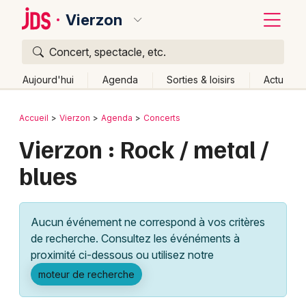
Vierzon
Concert, spectacle, etc.
Quoi ?
Fermer
Aujourd'hui
Agenda
Sorties & loisirs
Actu
Où ?
Retour
Publier un événement
Accueil
Vierzon
Agenda
Concerts
Vierzon et alentours
Cher (18)
Centre
Partout
Vierzon : Rock / metal /
Bordeaux
Près de moi
Changer de lieu
blues
Colmar
Quand ?
Effacer les dates
Lille
Grands événements
Aujourd'hui
Demain
Ce week-end
Autre
Aucun événement ne correspond à vos critères
Lyon
Activité & Expérience
de recherche. Consultez les événéments à
proximité ci-dessous ou utilisez notre
Marseille
Manifestations
moteur de recherche
Mulhouse
Foires & salons