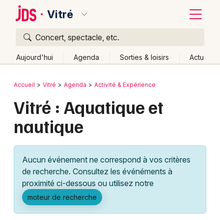
Vitré
Concert, spectacle, etc.
Quoi ?
Fermer
Aujourd'hui
Agenda
Sorties & loisirs
Actu
Où ?
Retour
Publier un événement
Accueil
Vitré
Agenda
Activité & Expérience
Vitré et alentours
Ille-et-Vilaine (35)
Bretagne
Vitré : Aquatique et
Bordeaux
Partout
Près de moi
Changer de lieu
nautique
Colmar
Quand ?
Effacer les dates
Lille
Grands événements
Aujourd'hui
Demain
Ce week-end
Autre
Aucun événement ne correspond à vos critères
Lyon
Activité & Expérience
de recherche. Consultez les événéments à
proximité ci-dessous ou utilisez notre
Marseille
Manifestations
moteur de recherche
Mulhouse
Foires & salons