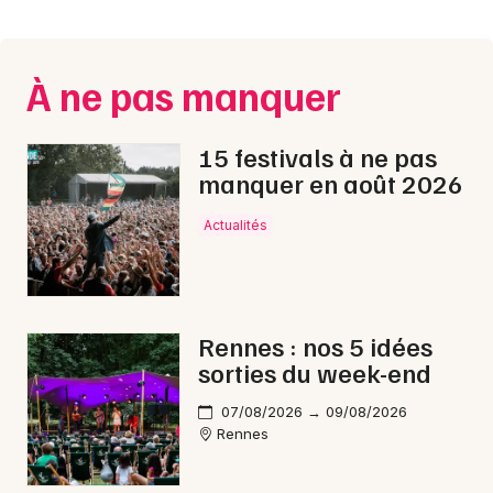
Montpellier
Spectacles
Nantes
À ne pas manquer
Concerts
Nice
Paris
Sports
15 festivals à ne pas
manquer en août 2026
Strasbourg
Soirées
Actualités
Toulouse
Sorties famille
Toutes les villes
Expos
Rennes : nos 5 idées
Sorties & loisirs
sorties du week-end
Aquatique nautique en Ille-et-Vilaine
07/08/2026 → 09/08/2026
Rennes
Aquatique nautique en Bretagne