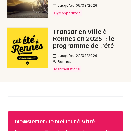
Choisir mes départements
Jusqu'au 09/08/2026
35 - Ille-et-Vilaine
Cyclosportives
Transat en Ville à
Mon email
Rennes en 2026 : le
programme de l'été
Je m'abonne
Jusqu'au 22/08/2026
Rennes
Manifestations
Newsletter : le meilleur à Vitré