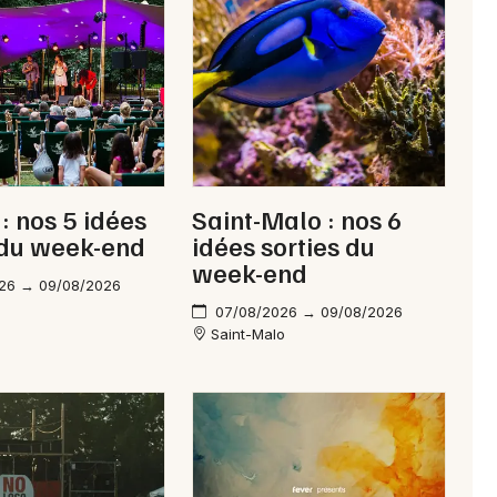
Newsletter des sorties
Artistes en tournée
Actus à Vitré
: nos 5 idées
Saint-Malo : nos 6
Magazine à Vitré
 du week-end
idées sorties du
week-end
26 → 09/08/2026
07/08/2026 → 09/08/2026
Saint-Malo
Choisir mes départements
35 - Ille-et-Vilaine