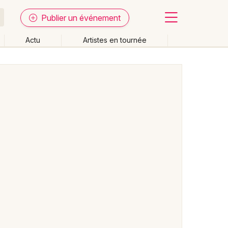
Publier un événement
Actu
Artistes en tournée
Fermer
Effacer les dates
week-end
Autre