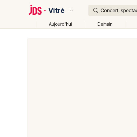
Vitré
Concert, spectac
Aujourd'hui
Demain
Quoi ?
Où ?
Vitré et alentours
Ille-et-Vilaine (35)
Bretagne
Changer de lieu