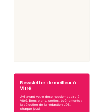
Newsletter : le meilleur à
Vitré
J-6 avant votre dose hebdomadaire à
Vitré. Bons plans, sorties, événements :
la sélection de la rédaction JDS,
chaque jeudi.