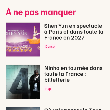
Montpellier
À ne pas manquer
Spectacles
Nantes
Concerts
Nice
Shen Yun en spectacle
à Paris et dans toute la
Paris
Sports
France en 2027
Strasbourg
Soirées
Danse
Toulouse
Sorties famille
Toutes les villes
Ninho en tournée dans
Expos
toute la France :
billetterie
Sorties & loisirs
Rap
Bien-être en Ille-et-Vilaine
Bien-être en Bretagne
Où voir passer le Tour