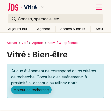
Vitré
Concert, spectacle, etc.
Quoi ?
Fermer
Aujourd'hui
Agenda
Sorties & loisirs
Actu
Où ?
Retour
Publier un événement
Accueil
Vitré
Agenda
Activité & Expérience
Vitré et alentours
Ille-et-Vilaine (35)
Bretagne
Vitré : Bien-être
Bordeaux
Partout
Près de moi
Changer de lieu
Colmar
Quand ?
Effacer les dates
Aucun événement ne correspond à vos critères
Lille
Grands événements
Aujourd'hui
Demain
Ce week-end
Autre
de recherche. Consultez les événéments à
Lyon
proximité ci-dessous ou utilisez notre
Activité & Expérience
moteur de recherche
Marseille
Manifestations
Mulhouse
Foires & salons