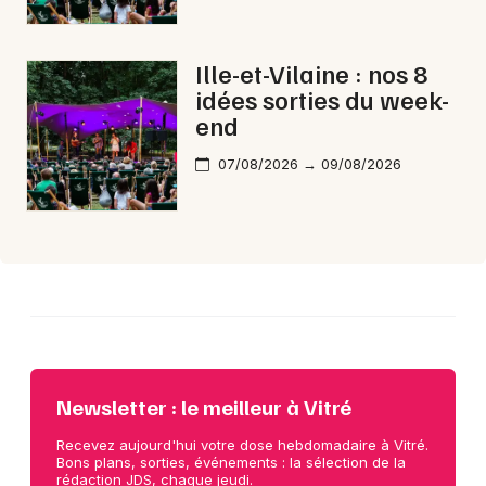
Choisir mes départements
35 - Ille-et-Vilaine
Ille-et-Vilaine : nos 8
idées sorties du week-
Mon email
end
07/08/2026 → 09/08/2026
Je m'abonne
Newsletter : le meilleur à Vitré
Recevez aujourd'hui votre dose hebdomadaire à Vitré.
Bons plans, sorties, événements : la sélection de la
rédaction JDS, chaque jeudi.