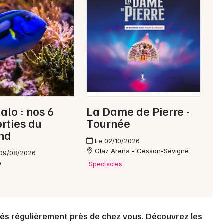
Mon email
Je m'abonne
alo : nos 6
La Dame de Pierre -
orties du
Tournée
nd
Le 02/10/2026
Glaz Arena - Cesson-Sévigné
 09/08/2026
o
Spectacles
és régulièrement près de chez vous. Découvrez les