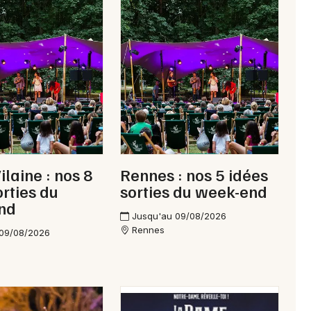
Newsletter des sorties
Artistes en tournée
Actus à Vitré
Magazine à Vitré
Vilaine : nos 8
Rennes : nos 5 idées
orties du
sorties du week-end
nd
Jusqu'au 09/08/2026
Rennes
 09/08/2026
Choisir mes départements
35 - Ille-et-Vilaine