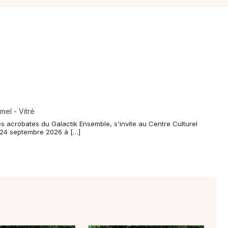
Spectacles
Mulhouse
Concerts
Montpellier
Nantes
Sports
Nice
Soirées
Paris
Sorties famille
Strasbourg
el - Vitré
Expos
es acrobates du Galactik Ensemble, s'invite au Centre Culturel
Toulouse
 24 septembre 2026 à […]
Sorties & loisirs
Toutes les villes
Cirque en Ille-et-Vilaine
Cirque en Bretagne