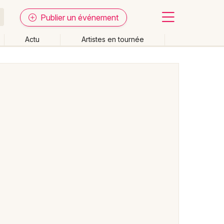
Publier un événement
Actu
Artistes en tournée
Fermer
Effacer les dates
week-end
Autre