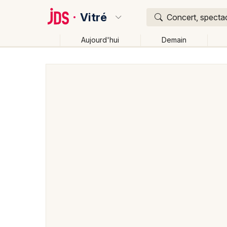
Vitré
Concert, spectac
Aujourd'hui
Demain
Quoi ?
Où ?
Vitré et alentours
Ille-et-Vilaine (35)
Bretagne
Changer de lieu