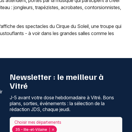
us attendent, portés par la musique qui participent à créer
au : jongleurs, trapézistes, acrobates, contorsionnistes,
’affiche des spectacles du Cirque du Soleil, une troupe qui
stouflants - à voir dans les grandes salles comme les
Newsletter : le meilleur à
Vitré
ir
J-5 avant votre dose hebdomadaire à Vitré. Bons
plans, sorties, événements : la sélection de la
rédaction JDS, chaque jeudi.
Choisir mes départements
35 - Ille-et-Vilaine