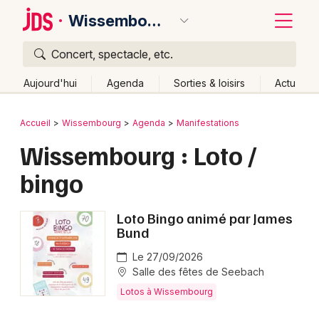
Wissembourg
Concert, spectacle, etc.
Quoi ?
Fermer
Aujourd'hui
Agenda
Sorties & loisirs
Actu
Où ?
Retour
Publier un événement
Accueil
Wissembourg
Agenda
Manifestations
Wissembourg et alentours
Bas-Rhin (67)
Alsace
Wissembourg : Loto /
Bordeaux
Partout
Près de moi
Changer de lieu
bingo
Colmar
Quand ?
Effacer les dates
Lille
Grands événements
Aujourd'hui
Demain
Ce week-end
Autre
Loto Bingo animé par James
Bund
Lyon
Activité & Expérience
Le 27/09/2026
Marseille
Salle des fêtes de Seebach
Manifestations
Lotos à Wissembourg
Mulhouse
Foires & salons