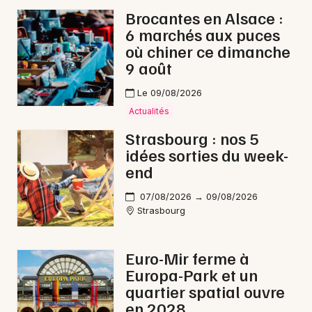
Brocantes en Alsace :
Lotos dans le Grand Est
6 marchés aux puces
où chiner ce dimanche
9 août
Le 09/08/2026
Jeux concours
Actualités
Strasbourg : nos 5
Newsletter des sorties
idées sorties du week-
end
Artistes en tournée
07/08/2026 → 09/08/2026
Actus à Wissembourg
Strasbourg
Magazine à Wissembourg
Euro-Mir ferme à
Actus tourisme & loisirs
Europa-Park et un
quartier spatial ouvre
Restaurants
en 2028