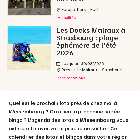
Europa-Park - Rust
Actualités
Les Docks Malraux à
Strasbourg : plage
éphémère de l'été
2026
Jusqu'au 30/08/2026
Choisir mes départements
Presqu'Île Malraux - Strasbourg
67 - Bas-Rhin
Manifestations
Mon email
Quel est le prochain loto près de chez moi à
Wissembourg
? Où a lieu la prochaine soirée
Je m'abonne
bingo ? L’agenda des lotos à
Wissembourg
vous
aidera à trouver votre prochaine sortie ! Ce
calendrier des lotos et bingos dans votre région