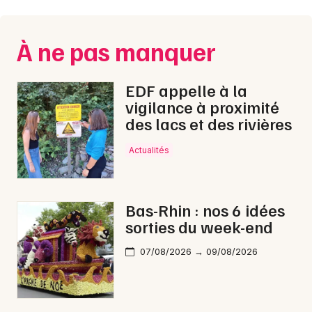
Montpellier
Spectacles
Nantes
À ne pas manquer
Concerts
Nice
EDF appelle à la
Paris
Sports
vigilance à proximité
des lacs et des rivières
Strasbourg
Soirées
Toulouse
Actualités
Sorties famille
Toutes les villes
Expos
Bas-Rhin : nos 6 idées
sorties du week-end
Sorties & loisirs
07/08/2026 → 09/08/2026
Lotos dans le Bas-Rhin
Lotos en Alsace