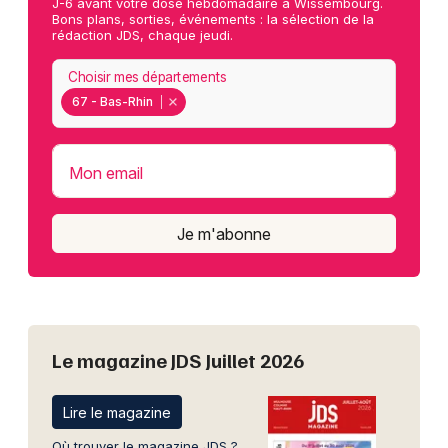
J-6 avant votre dose hebdomadaire à Wissembourg.
Bons plans, sorties, événements : la sélection de la
rédaction JDS, chaque jeudi.
Choisir mes départements
67 - Bas-Rhin
Mon email
Je m'abonne
Le magazine JDS Juillet 2026
Lire le magazine
Où trouver le magazine JDS ?