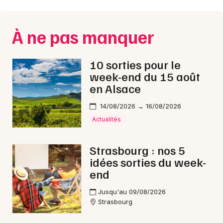
Montpellier
Spectacles
Nantes
À ne pas manquer
Concerts
Nice
10 sorties pour le
Paris
Sports
week-end du 15 août
en Alsace
Strasbourg
Soirées
Toulouse
14/08/2026 → 16/08/2026
Sorties famille
Actualités
Toutes les villes
Expos
Strasbourg : nos 5
idées sorties du week-
Sorties & loisirs
end
Nuit des Musées dans le Bas-Rhin
Jusqu'au 09/08/2026
Strasbourg
Nuit des Musées en Alsace