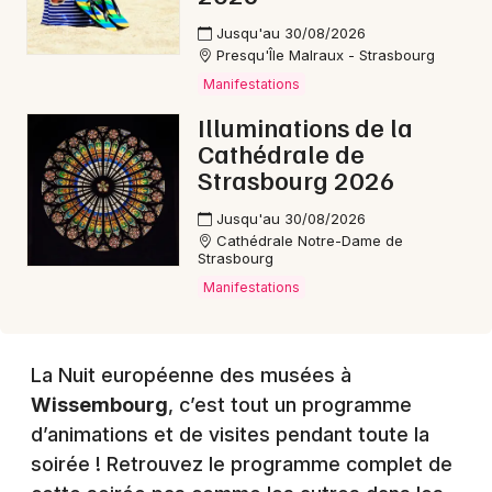
Jusqu'au 30/08/2026
Presqu'Île Malraux - Strasbourg
Manifestations
Illuminations de la
Cathédrale de
Strasbourg 2026
Jusqu'au 30/08/2026
Cathédrale Notre-Dame de
Choisir mes départements
Strasbourg
67 - Bas-Rhin
Manifestations
Mon email
La Nuit européenne des musées à
Wissembourg
, c’est tout un programme
Je m'abonne
d’animations et de visites pendant toute la
soirée ! Retrouvez le programme complet de