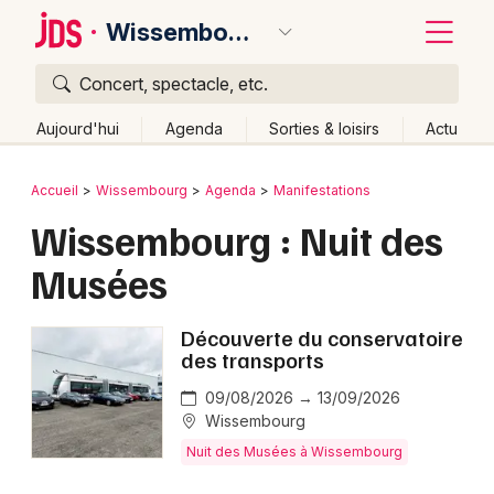
Wissembourg
Concert, spectacle, etc.
Quoi ?
Fermer
Aujourd'hui
Agenda
Sorties & loisirs
Actu
Où ?
Retour
Publier un événement
Accueil
Wissembourg
Agenda
Manifestations
Wissembourg et alentours
Bas-Rhin (67)
Alsace
Wissembourg : Nuit des
Bordeaux
Partout
Près de moi
Changer de lieu
Musées
Colmar
Quand ?
Effacer les dates
Lille
Grands événements
Aujourd'hui
Demain
Ce week-end
Autre
Découverte du conservatoire
des transports
Lyon
Activité & Expérience
09/08/2026 → 13/09/2026
Marseille
Wissembourg
Manifestations
Nuit des Musées à Wissembourg
Mulhouse
Foires & salons