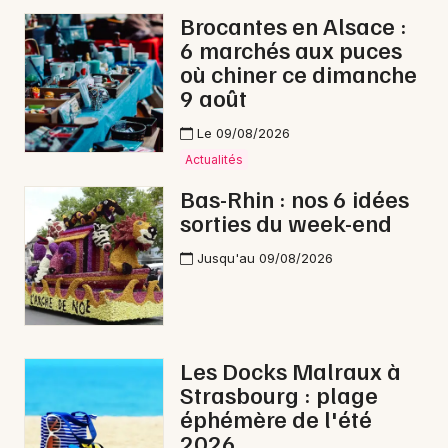
Brocantes en Alsace :
Nuit des Musées dans le Grand Est
6 marchés aux puces
où chiner ce dimanche
9 août
Le 09/08/2026
Jeux concours
Actualités
Bas-Rhin : nos 6 idées
Newsletter des sorties
sorties du week-end
Artistes en tournée
Jusqu'au 09/08/2026
Actus à Wissembourg
Magazine à Wissembourg
Les Docks Malraux à
Actus tourisme & loisirs
Strasbourg : plage
éphémère de l'été
Restaurants
2026