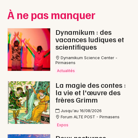
Montpellier
À ne pas manquer
Spectacles
Nantes
Concerts
Nice
Dynamikum : des
vacances ludiques et
Paris
Sports
scientifiques
Strasbourg
Soirées
Dynamikum Science Center -
Pirmasens
Toulouse
Sorties famille
Actualités
Toutes les villes
La magie des contes :
Expos
la vie et l'œuvre des
frères Grimm
Sorties & loisirs
Jusqu'au 16/08/2026
Reggae dans le Bas-Rhin
Forum ALTE POST - Pirmasens
Expos
Reggae en Alsace
Deux nocturnes