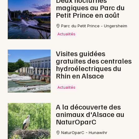
magiques au Parc du
Reggae dans le Grand Est
Petit Prince en août
Parc du Petit Prince - Ungersheim
Actualités
Jeux concours
Visites guidées
gratuites des centrales
Newsletter des sorties
hydroélectriques du
Rhin en Alsace
Artistes en tournée
Actualités
Actus à Wissembourg
Magazine à Wissembourg
A la découverte des
animaux d'Alsace au
Actus tourisme & loisirs
NaturOparC
NaturOparC - Hunawihr
Restaurants