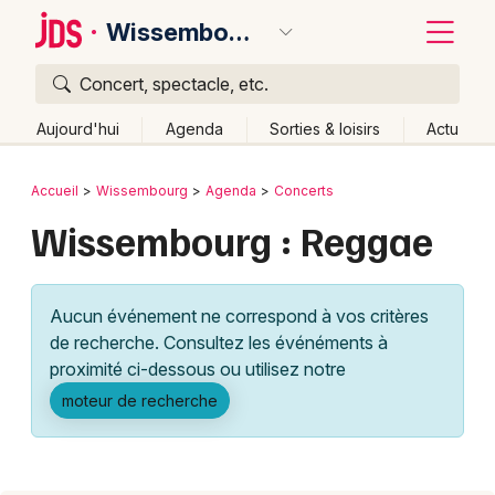
Wissembourg
Concert, spectacle, etc.
Quoi ?
Fermer
Aujourd'hui
Agenda
Sorties & loisirs
Actu
Où ?
Retour
Publier un événement
Accueil
Wissembourg
Agenda
Concerts
Wissembourg et alentours
Bas-Rhin (67)
Alsace
Wissembourg : Reggae
Bordeaux
Partout
Près de moi
Changer de lieu
Colmar
Quand ?
Effacer les dates
Aucun événement ne correspond à vos critères
Lille
Grands événements
Aujourd'hui
Demain
Ce week-end
Autre
de recherche. Consultez les événéments à
Lyon
proximité ci-dessous ou utilisez notre
Activité & Expérience
moteur de recherche
Marseille
Manifestations
Mulhouse
Foires & salons