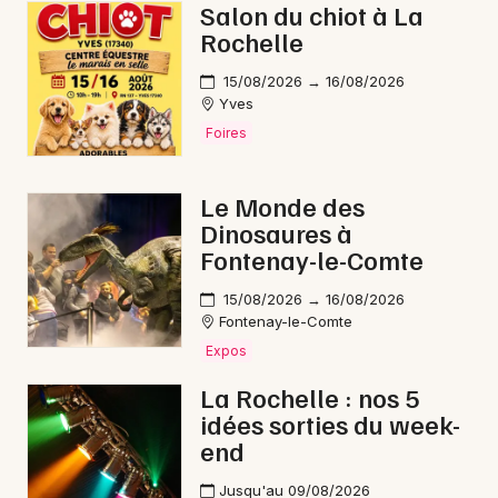
Salon du chiot à La
Choisir mes départements
Rochelle
17 - Charente-Maritime
15/08/2026 → 16/08/2026
Yves
Foires
Mon email
Le Monde des
Je m'abonne
Dinosaures à
Fontenay-le-Comte
15/08/2026 → 16/08/2026
Fontenay-le-Comte
Expos
La Rochelle : nos 5
idées sorties du week-
end
Jusqu'au 09/08/2026