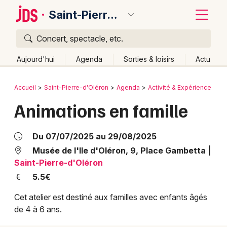
Saint-Pierre-d'Oléron
Concert, spectacle, etc.
Quoi ?
Fermer
Aujourd'hui
Agenda
Sorties & loisirs
Actu
Où ?
Retour
Publier un événement
Accueil
Saint-Pierre-d'Oléron
Agenda
Activité & Expérience
Vi
Saint-Pierre-d'Oléron et alentours
Animations en famille
Bordeaux
Charente-Maritime (17)
Poitou-Charente
Partout
Colmar
Près de moi
Changer de lieu
Du 07/07/2025 au 29/08/2025
Quand ?
Lille
Grands événements
Effacer les dates
Musée de l'Ile d'Oléron, 9, Place Gambetta
|
Saint-Pierre-d'Oléron
Aujourd'hui
Demain
Ce week-end
Autre
Lyon
Activité & Expérience
5.5€
Marseille
Cet atelier est destiné aux familles avec enfants âgés
Manifestations
de 4 à 6 ans.
Mulhouse
Foires & salons