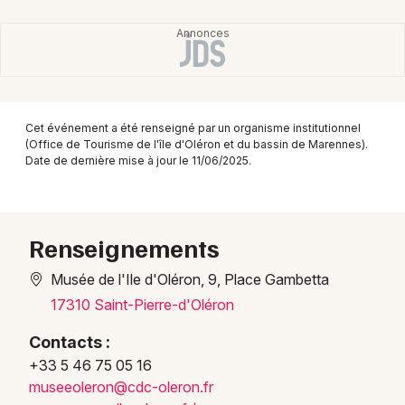
Montpellier
Spectacles
Nantes
Concerts
Nice
Paris
Sports
Cet événement a été renseigné par un organisme institutionnel
(Office de Tourisme de l'île d'Oléron et du bassin de Marennes).
Strasbourg
Date de dernière mise à jour le 11/06/2025.
Soirées
Toulouse
Sorties famille
Toutes les villes
Renseignements
Expos
Musée de l'Ile d'Oléron, 9, Place Gambetta
Sorties & loisirs
17310 Saint-Pierre-d'Oléron
Visites en Poitou-Charente
Contacts :
+33 5 46 75 05 16
Visites en Nouvelle-Aquitaine
musee
olero
n@cdc
-oler
on.fr