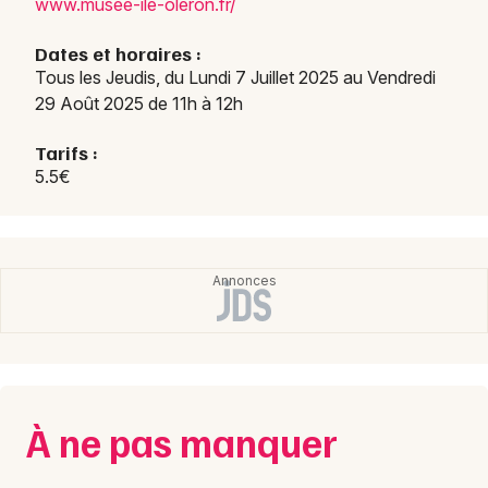
www.m
usee-
ile-o
leron
.fr/
Dates et horaires :
Tous les Jeudis, du Lundi 7 Juillet 2025 au Vendredi
29 Août 2025 de 11h à 12h
Newsletter des sorties
Tarifs :
Artistes en tournée
5.5€
Actus en Charente-Maritime
Magazine en Charente-Maritime
À ne pas manquer