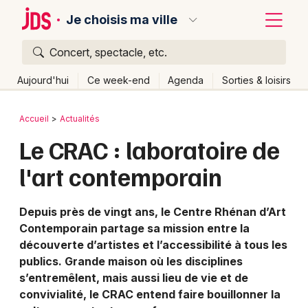
Je choisis ma ville
Concert, spectacle, etc.
Quoi ?
Fermer
Aujourd'hui
Ce week-end
Agenda
Sorties & loisirs
Où ?
Retour
Publier un événement
Accueil
Actualités
Partout
Près de moi
Changer de lieu
Le CRAC : laboratoire de
Bordeaux
Quand ?
Effacer les dates
l'art contemporain
Colmar
Aujourd'hui
Demain
Ce week-end
Autre
Lille
Grands événements
Depuis près de vingt ans, le Centre Rhénan d’Art
Contemporain partage sa mission entre la
Lyon
Activité & Expérience
découverte d’artistes et l’accessibilité à tous les
Marseille
publics. Grande maison où les disciplines
Manifestations
s’entremêlent, mais aussi lieu de vie et de
Mulhouse
convivialité, le CRAC entend faire bouillonner la
Foires & salons