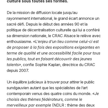
culture sous toutes ses formes.
Montpellier
Spectacles
Nantes
De la mission de diffusion locale jusqu’au
rayonnement international, le grand écart annonce un
Concerts
Nice
sacré défi. Depuis le début des années 90 et la
politique de décentralisation culturelle qui lui a conféré
Paris
Sports
sa dimension nationale, le CRAC Alsace le relève avec
enthousiasme.
«L’enjeu d’un lieu comme celui-ci est
Strasbourg
Soirées
de proposer à la fois des expositions exigeantes en
Toulouse
terme de qualité et une accessibilité facile pour tous
Sorties famille
les publics, tout en faisant découvrir des jeunes
Toutes les villes
talents»
, confie Sophie Kaplan, directrice du CRAC
Expos
depuis 2007.
Sorties & loisirs
Un équilibre judicieux à trouver pour attirer le public
sundgauvien autant que les spécialistes de l’art
contemporain venus des quatre coins du monde.
«Je
choisis des thèmes fédérateurs, comme le
merveilleux par exemple
(NDLR : thème des deux