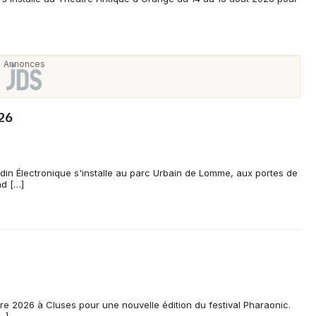
Artistes en tournée
Actualités
Magazine
026
rdin Électronique s'installe au parc Urbain de Lomme, aux portes de
nd […]
Choisir mes départements
Mon email
e 2026 à Cluses pour une nouvelle édition du festival Pharaonic.