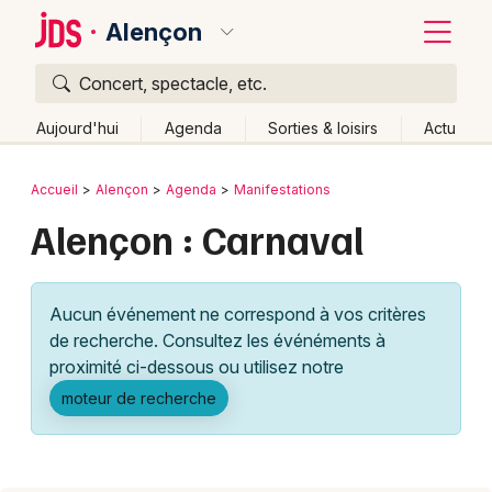
Alençon
Concert, spectacle, etc.
Quoi ?
Fermer
Aujourd'hui
Agenda
Sorties & loisirs
Actu
Où ?
Retour
Publier un événement
Accueil
Alençon
Agenda
Manifestations
Alençon et alentours
Orne (61)
Basse-Normandie
Alençon : Carnaval
Bordeaux
Partout
Près de moi
Changer de lieu
Colmar
Quand ?
Effacer les dates
Aucun événement ne correspond à vos critères
Lille
Grands événements
Aujourd'hui
Demain
Ce week-end
Autre
de recherche. Consultez les événéments à
Lyon
proximité ci-dessous ou utilisez notre
Activité & Expérience
moteur de recherche
Marseille
Manifestations
Mulhouse
Foires & salons