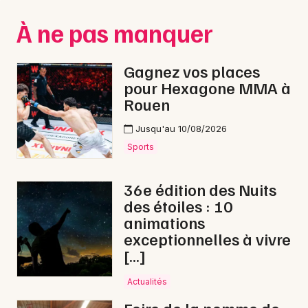
Montpellier
À ne pas manquer
Spectacles
Nantes
Concerts
Nice
Gagnez vos places
pour Hexagone MMA à
Paris
Sports
Rouen
Strasbourg
Soirées
Jusqu'au 10/08/2026
Toulouse
Sports
Sorties famille
Toutes les villes
36e édition des Nuits
Expos
des étoiles : 10
animations
Sorties & loisirs
exceptionnelles à vivre
[…]
Carnaval dans l' Orne
Actualités
Carnaval en Basse-Normandie