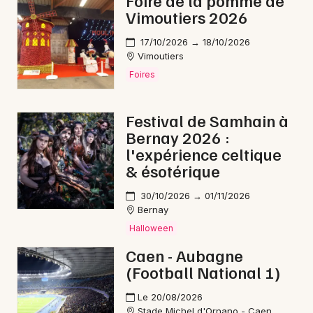
Foire de la pomme de
Vimoutiers 2026
Carnaval en Normandie
17/10/2026 → 18/10/2026
Vimoutiers
Foires
Newsletter des sorties
Festival de Samhain à
Bernay 2026 :
Artistes en tournée
l'expérience celtique
& ésotérique
Actus à Alençon
30/10/2026 → 01/11/2026
Magazine à Alençon
Bernay
Halloween
Caen - Aubagne
(Football National 1)
Le 20/08/2026
Stade Michel d'Ornano - Caen