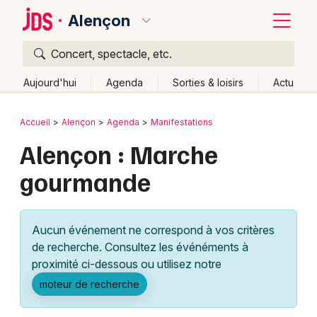
Alençon
Concert, spectacle, etc.
Quoi ?
Fermer
Aujourd'hui
Agenda
Sorties & loisirs
Actu
Où ?
Retour
Publier un événement
Accueil
Alençon
Agenda
Manifestations
Alençon et alentours
Orne (61)
Basse-Normandie
Alençon : Marche
Bordeaux
Partout
Près de moi
Changer de lieu
gourmande
Colmar
Quand ?
Effacer les dates
Lille
Grands événements
Aujourd'hui
Demain
Ce week-end
Autre
Aucun événement ne correspond à vos critères
Lyon
Activité & Expérience
de recherche. Consultez les événéments à
proximité ci-dessous ou utilisez notre
Marseille
Manifestations
moteur de recherche
Mulhouse
Foires & salons