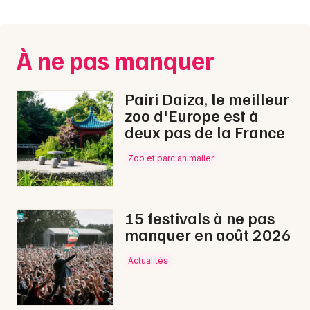
Montpellier
Spectacles
Nantes
À ne pas manquer
Concerts
Nice
Paris
Sports
Pairi Daiza, le meilleur
zoo d'Europe est à
Strasbourg
Soirées
deux pas de la France
Toulouse
Zoo et parc animalier
Sorties famille
Toutes les villes
Expos
15 festivals à ne pas
Sorties & loisirs
manquer en août 2026
Marche gourmande dans l' Orne
Actualités
Marche gourmande en Basse-Normandie