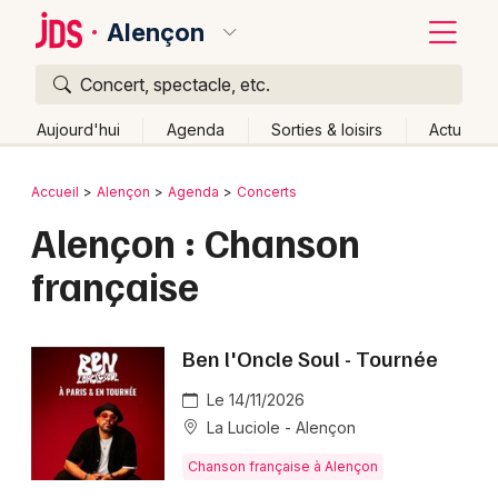
Alençon
Concert, spectacle, etc.
Quoi ?
Fermer
Aujourd'hui
Agenda
Sorties & loisirs
Actu
Où ?
Retour
Publier un événement
Accueil
Alençon
Agenda
Concerts
Alençon et alentours
Orne (61)
Basse-Normandie
Alençon : Chanson
Bordeaux
Partout
Près de moi
Changer de lieu
française
Colmar
Quand ?
Effacer les dates
Lille
Grands événements
Aujourd'hui
Demain
Ce week-end
Autre
Ben l'Oncle Soul - Tournée
Lyon
Activité & Expérience
Le 14/11/2026
Marseille
La Luciole - Alençon
Manifestations
Mulhouse
Chanson française à Alençon
Foires & salons