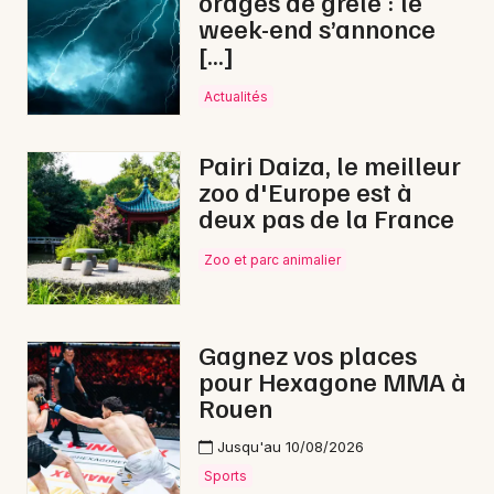
orages de grêle : le
week-end s’annonce
[…]
Choisir mes départements
61 - Orne
Actualités
Pairi Daiza, le meilleur
Mon email
zoo d'Europe est à
deux pas de la France
Je m'abonne
Zoo et parc animalier
Gagnez vos places
pour Hexagone MMA à
Rouen
Jusqu'au 10/08/2026
Sports