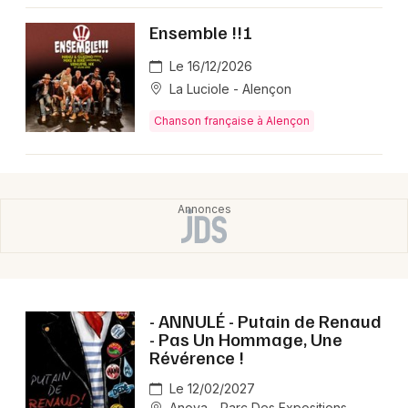
Montpellier
Ensemble !!!
Spectacles
Nantes
Le 16/12/2026
Concerts
Nice
La Luciole - Alençon
Paris
Chanson française à Alençon
Sports
Strasbourg
Soirées
Toulouse
Sorties famille
Toutes les villes
Expos
Sorties & loisirs
- ANNULÉ - Putain de Renaud
- Pas Un Hommage, Une
Chanson française dans l' Orne
Révérence !
Chanson française en Basse-Normandie
Le 12/02/2027
Anova - Parc Des Expositions -