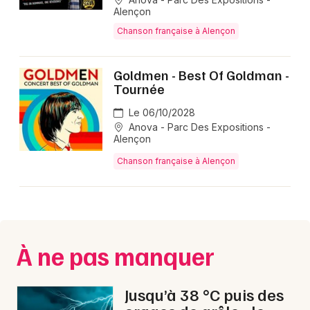
Alençon
Chanson française en Normandie
Chanson française à Alençon
Goldmen - Best Of Goldman -
Tournée
Newsletter des sorties
Le 06/10/2028
Anova - Parc Des Expositions -
Artistes en tournée
Alençon
Chanson française à Alençon
Actus à Alençon
Magazine à Alençon
À ne pas manquer
Jusqu’à 38 °C puis des