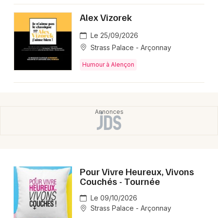
Montpellier
Alex Vizorek
Spectacles
Nantes
Le 25/09/2026
Concerts
Nice
Strass Palace - Arçonnay
Paris
Humour à Alençon
Sports
Strasbourg
Soirées
Toulouse
Sorties famille
Toutes les villes
Expos
Sorties & loisirs
Pour Vivre Heureux, Vivons
Couchés - Tournée
Humour dans l' Orne
Le 09/10/2026
Humour en Basse-Normandie
Strass Palace - Arçonnay