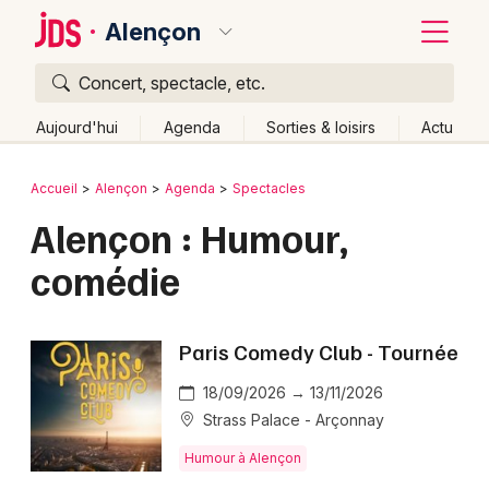
Alençon
Concert, spectacle, etc.
Quoi ?
Fermer
Aujourd'hui
Agenda
Sorties & loisirs
Actu
Où ?
Retour
Publier un événement
Accueil
Alençon
Agenda
Spectacles
Alençon et alentours
Orne (61)
Basse-Normandie
Alençon : Humour,
Bordeaux
Partout
Près de moi
Changer de lieu
comédie
Colmar
Quand ?
Effacer les dates
Lille
Grands événements
Aujourd'hui
Demain
Ce week-end
Autre
Paris Comedy Club - Tournée
Lyon
Activité & Expérience
18/09/2026 → 13/11/2026
Marseille
Strass Palace - Arçonnay
Manifestations
Mulhouse
Humour à Alençon
Foires & salons