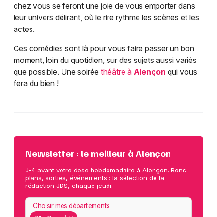
chez vous se feront une joie de vous emporter dans
leur univers délirant, où le rire rythme les scènes et les
actes.
Ces comédies sont là pour vous faire passer un bon
moment, loin du quotidien, sur des sujets aussi variés
que possible. Une soirée
théâtre à
Alençon
qui vous
fera du bien !
Newsletter : le meilleur à Alençon
J-4 avant votre dose hebdomadaire à Alençon. Bons
plans, sorties, événements : la sélection de la
rédaction JDS, chaque jeudi.
Choisir mes départements