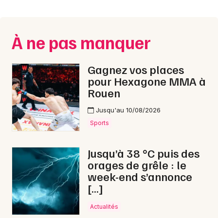
Montpellier
Spectacles
Nantes
À ne pas manquer
Concerts
Nice
Paris
Sports
Gagnez vos places
pour Hexagone MMA à
Strasbourg
Soirées
Rouen
Toulouse
Jusqu'au 10/08/2026
Sorties famille
Toutes les villes
Sports
Expos
Jusqu’à 38 °C puis des
Sorties & loisirs
orages de grêle : le
week-end s’annonce
Marché de Noël dans l' Orne
[…]
Marché de Noël en Basse-Normandie
Actualités