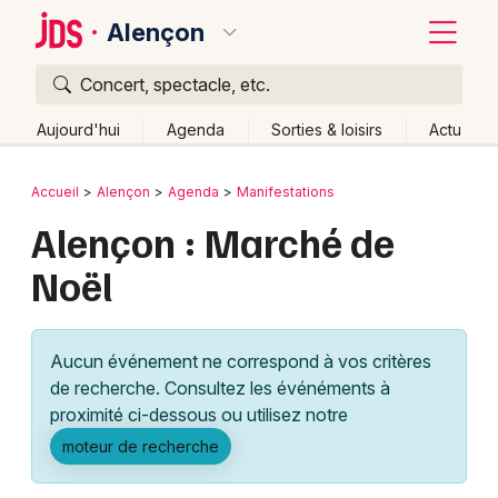
Alençon
Concert, spectacle, etc.
Quoi ?
Fermer
Aujourd'hui
Agenda
Sorties & loisirs
Actu
Où ?
Retour
Publier un événement
Accueil
Alençon
Agenda
Manifestations
Alençon et alentours
Orne (61)
Basse-Normandie
Alençon : Marché de
Bordeaux
Partout
Près de moi
Changer de lieu
Noël
Colmar
Quand ?
Effacer les dates
Lille
Grands événements
Aujourd'hui
Demain
Ce week-end
Autre
Aucun événement ne correspond à vos critères
Lyon
Activité & Expérience
de recherche. Consultez les événéments à
proximité ci-dessous ou utilisez notre
Marseille
Manifestations
moteur de recherche
Mulhouse
Foires & salons