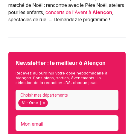
marché de Noël : rencontre avec le Père Noël, ateliers
pour les enfants,
concerts de l'Avent à
Alençon
,
spectacles de rue, ... Demandez le programme !
Newsletter : le meilleur à Alençon
Recevez aujourd'hui votre dose hebdomadaire à
Alençon. Bons plans, sorties, événements : la
sélection de la rédaction JDS, chaque jeudi.
Choisir mes départements
61 - Orne
Mon email