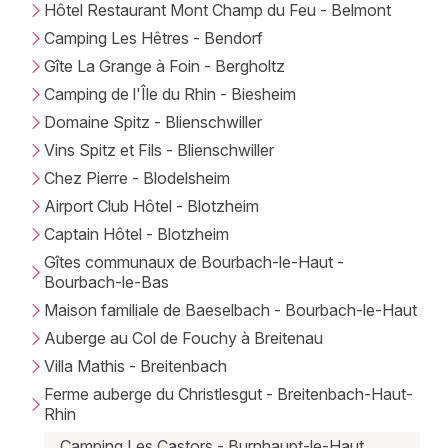
Hôtel Restaurant Mont Champ du Feu - Belmont
Camping Les Hêtres - Bendorf
Gîte La Grange à Foin - Bergholtz
Camping de l'Île du Rhin - Biesheim
Choisir mes départements
Domaine Spitz - Blienschwiller
Vins Spitz et Fils - Blienschwiller
Chez Pierre - Blodelsheim
Mon email
Airport Club Hôtel - Blotzheim
Captain Hôtel - Blotzheim
Je m'abonne
Gîtes communaux de Bourbach-le-Haut -
Bourbach-le-Bas
Maison familiale de Baeselbach - Bourbach-le-Haut
Auberge au Col de Fouchy à Breitenau
Villa Mathis - Breitenbach
Ferme auberge du Christlesgut - Breitenbach-Haut-
Rhin
Camping Les Castors - Burnhaupt-le-Haut