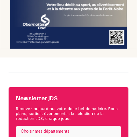
Newsletter JDS
Recevez aujourd'hui votre dose hebdomadaire. Bons
plans, sorties, événements : la sélection de la
rédaction JDS, chaque jeudi.
Choisir mes départements