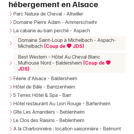
hébergement en Alsace
Parc Nature de Cheval - Altwiller
Jeux concours
Domaine Pierre Adam - Ammerschwihr
Newsletter des sorties
La cabane au bain perché - Aspach
Domaine Saint-Loup à Michelbach - Aspach-
Artistes en tournée
Michelbach
(Coup de
JDS)
Best Western - Hôtel Au Cheval Blanc
Actus en Alsace
Mulhouse Nord - Baldersheim
(Coup de
JDS)
Magazine en Alsace
Féerie d'Alsace - Baldersheim
Actus tourisme & loisirs
Hôtel de Bâle - Bantzenheim
5 Terres Hôtel & Spa - Barr
Restaurants
Hôtel restaurant Au Lion Rouge - Bartenheim
Gîte Les Amandiers - Beblenheim
Le Clos des Raisins - Beblenheim
A la Charbonnière : location saisonnière - Belmont