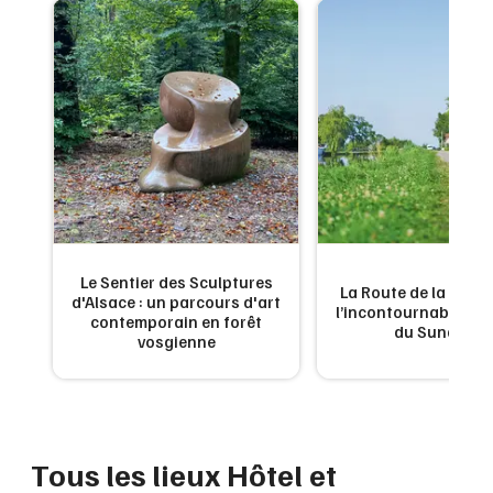
Montpellier
Spectacles
Nantes
Concerts
Nice
Paris
Sports
Strasbourg
Soirées
Toulouse
Sorties famille
Toutes les villes
Le Sentier des Sculptures
 de
La Route de la Carpe 
d'Alsace : un parcours d'art
Expos
ne
l’incontournable g
contemporain en forêt
du Sundgau
vosgienne
Sorties & loisirs
Hôtel et hébergement dans le Grand Est
Tous les lieux Hôtel et