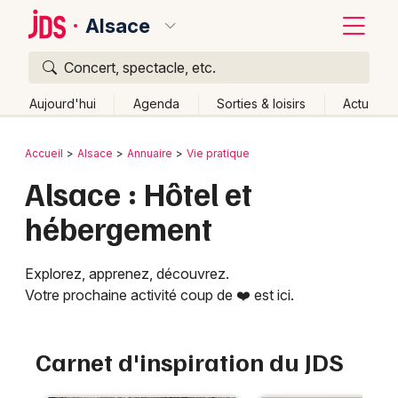
Alsace
Concert, spectacle, etc.
Quoi ?
Fermer
Aujourd'hui
Agenda
Sorties & loisirs
Actu
Où ?
Retour
Publier un événement
Accueil
Alsace
Annuaire
Vie pratique
Alsace
Partout
Près de moi
Changer de lieu
Alsace : Hôtel et
Bordeaux
Quand ?
Effacer les dates
hébergement
Colmar
Aujourd'hui
Demain
Ce week-end
Autre
Lille
Grands événements
Explorez, apprenez, découvrez.
Votre prochaine activité coup de ❤️ est ici.
Lyon
Activité & Expérience
Marseille
Manifestations
Carnet d'inspiration du JDS
Mulhouse
Foires & salons