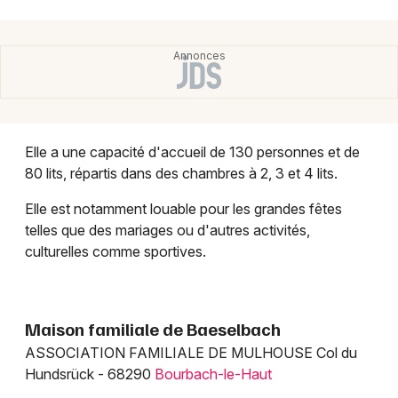
Montpellier
Spectacles
Nantes
Concerts
Nice
Paris
Sports
Elle a une capacité d'accueil de 130 personnes et de
Strasbourg
Soirées
80 lits, répartis dans des chambres à 2, 3 et 4 lits.
Toulouse
Sorties famille
Elle est notamment louable pour les grandes fêtes
Toutes les villes
telles que des mariages ou d'autres activités,
Expos
culturelles comme sportives.
Sorties & loisirs
Maison familiale de Baeselbach
Hôtel et hébergement dans le Haut-Rhin
ASSOCIATION FAMILIALE DE MULHOUSE Col du
Hundsrück - 68290
Bourbach-le-Haut
Hôtel et hébergement en Alsace