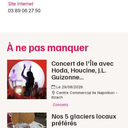
Site Internet
Hôtel et hébergement dans le Grand Est
03 89 06 27 50
Jeux concours
À ne pas manquer
Newsletter des sorties
Concert de l'Île avec
Hoda, Houcine, J.L.
Artistes en tournée
Guizonne...
Actus à Mulhouse
Le 29/08/2026
Centre Commercial Ile Napoléon -
Magazine à Mulhouse
Illzach
Concerts
Actus tourisme & loisirs
Nos 5 glaciers locaux
préférés
Restaurants