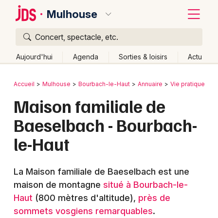
Mulhouse
Concert, spectacle, etc.
Quoi ?
Fermer
Aujourd'hui
Agenda
Sorties & loisirs
Actu
Où ?
Retour
Publier un événement
Accueil
Mulhouse
Bourbach-le-Haut
Annuaire
Vie pratique
H
Mulhouse et alentours
Haut-Rhin (68)
Alsace
Maison familiale de
Bordeaux
Partout
Près de moi
Changer de lieu
Baeselbach - Bourbach-
Colmar
Quand ?
Effacer les dates
le-Haut
Lille
Grands événements
Aujourd'hui
Demain
Ce week-end
Autre
Lyon
Activité & Expérience
La Maison familiale de Baeselbach est une
Marseille
maison de montagne
situé à Bourbach-le-
Manifestations
Haut
(800 mètres d'altitude),
près de
Mulhouse
sommets vosgiens remarquables
.
Foires & salons