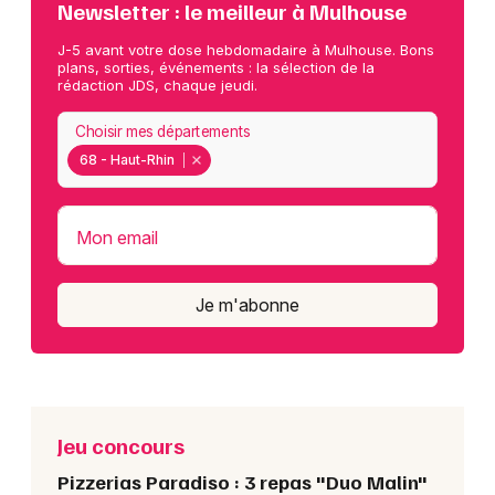
Newsletter : le meilleur à Mulhouse
J-5 avant votre dose hebdomadaire à Mulhouse. Bons
plans, sorties, événements : la sélection de la
rédaction JDS, chaque jeudi.
Choisir mes départements
68 - Haut-Rhin
Mon email
Je m'abonne
Jeu concours
Pizzerias Paradiso : 3 repas "Duo Malin"