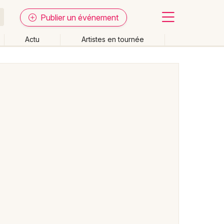
Publier un événement
Actu
Artistes en tournée
Fermer
Effacer les dates
week-end
Autre