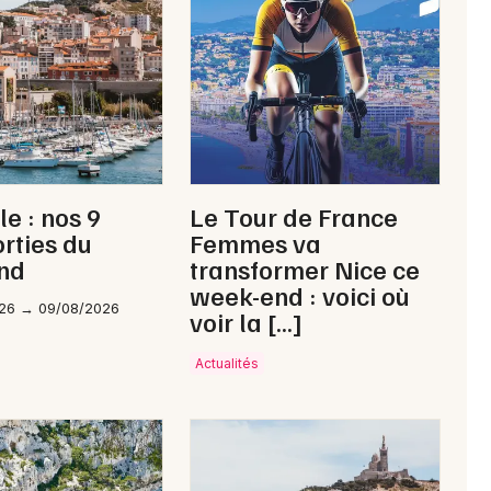
Newsletter des sorties
Artistes en tournée
le : nos 9
Le Tour de France
Actus à Arles
orties du
Femmes va
nd
transformer Nice ce
Magazine à Arles
week-end : voici où
26 → 09/08/2026
voir la […]
Actualités