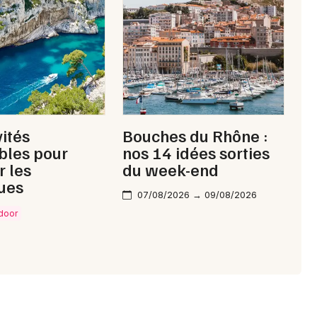
Choisir mes départements
13 - Bouches du Rhône
Mon email
Je m'abonne
vités
Bouches du Rhône :
bles pour
nos 14 idées sorties
r les
du week-end
ues
07/08/2026 → 09/08/2026
tdoor