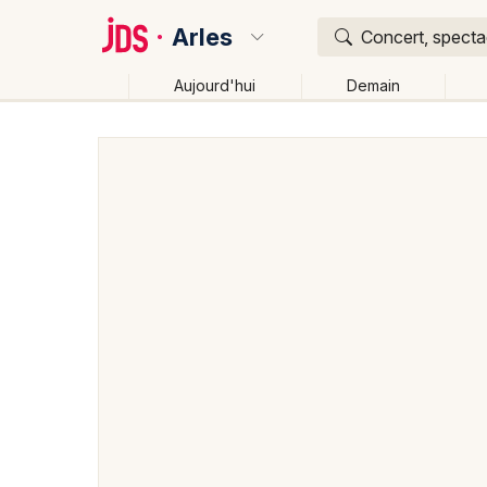
Arles
Concert, spectac
Aujourd'hui
Demain
Quoi ?
Où ?
Arles et alentours
Bouches du Rhône (13)
Proven
Partout
Près de moi
Changer de lieu