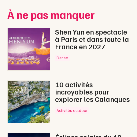
Montpellier
À ne pas manquer
Spectacles
Nantes
Concerts
Nice
Shen Yun en spectacle
à Paris et dans toute la
Paris
Sports
France en 2027
Strasbourg
Soirées
Danse
Toulouse
Sorties famille
Toutes les villes
10 activités
Expos
incroyables pour
explorer les Calanques
Sorties & loisirs
Activités outdoor
Opéra dans les Bouches du Rhône
Opéra en Provence-Alpes-Côte-d'Azur
Éclipse solaire du 12