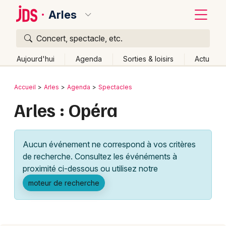
Arles
Concert, spectacle, etc.
Quoi ?
Fermer
Aujourd'hui
Agenda
Sorties & loisirs
Actu
Où ?
Retour
Publier un événement
Accueil
Arles
Agenda
Spectacles
Arles et alentours
Bouches du Rhône (13)
Arles : Opéra
Bordeaux
Provence-Alpes-Côte-d'Azur
Partout
Près de moi
Changer de lieu
Colmar
Aucun événement ne correspond à vos critères
Quand ?
Effacer les dates
Lille
Grands événements
de recherche. Consultez les événéments à
Aujourd'hui
Demain
Ce week-end
Autre
Lyon
proximité ci-dessous ou utilisez notre
Activité & Expérience
moteur de recherche
Marseille
Manifestations
Mulhouse
Foires & salons