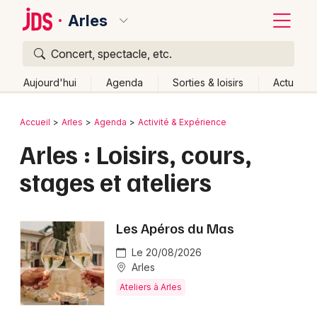
Arles
Concert, spectacle, etc.
Quoi ?
Fermer
Aujourd'hui
Agenda
Sorties & loisirs
Actu
Où ?
Retour
Publier un événement
Accueil
Arles
Agenda
Activité & Expérience
Arles et alentours
Bouches du Rhône (13)
Arles : Loisirs, cours,
Bordeaux
Provence-Alpes-Côte-d'Azur
Partout
Près de moi
stages et ateliers
Changer de lieu
Colmar
Quand ?
Effacer les dates
Lille
Grands événements
Les Apéros du Mas
Aujourd'hui
Demain
Ce week-end
Autre
Lyon
Activité & Expérience
Le 20/08/2026
Marseille
Arles
Manifestations
Ateliers à Arles
Mulhouse
Foires & salons