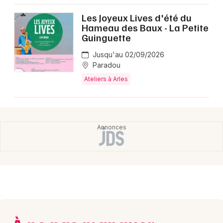
Montpellier
Les Joyeux Lives d'été du
Spectacles
Nantes
Hameau des Baux - La Petite
Guinguette
Concerts
Nice
Jusqu'au 02/09/2026
Paris
Paradou
Sports
Ateliers à Arles
Strasbourg
Soirées
Toulouse
Sorties famille
Toutes les villes
Expos
Sorties & loisirs
Ateliers dans les Bouches du Rhône
Ateliers en Provence-Alpes-Côte-d'Azur