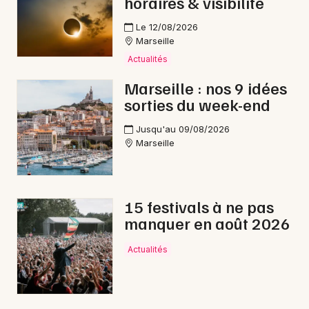
horaires & visibilité
Choisir mes départements
13 - Bouches du Rhône
Le 12/08/2026
Marseille
Actualités
Mon email
Marseille : nos 9 idées
sorties du week-end
Je m'abonne
Jusqu'au 09/08/2026
Marseille
15 festivals à ne pas
manquer en août 2026
Actualités