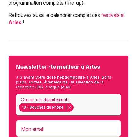
programmation complète (line-up).
Retrouvez aussi le calendrier complet des
festivals à
Arles
!
Newsletter : le meilleur à Arles
J-3 avant votre dose hebdomadaire à Arles. Bons
plans, sorties, événements : la sélection de la
rédaction JDS, chaque jeudi.
Choisir mes départements
13 - Bouches du Rhône
Mon email