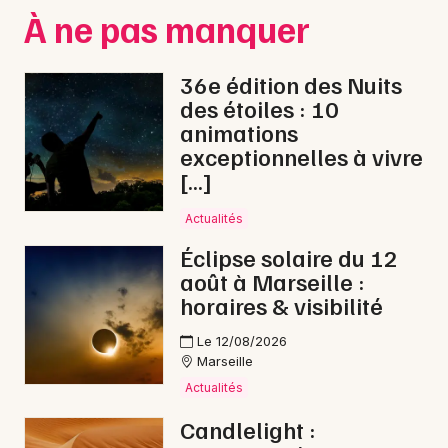
Montpellier
À ne pas manquer
Spectacles
Nantes
36e édition des Nuits
Concerts
Nice
des étoiles : 10
animations
Paris
Sports
exceptionnelles à vivre
Strasbourg
[…]
Soirées
Toulouse
Actualités
Sorties famille
Éclipse solaire du 12
Toutes les villes
août à Marseille :
Expos
horaires & visibilité
Sorties & loisirs
Le 12/08/2026
Marseille
Reggae dans les Bouches du Rhône
Actualités
Reggae en Provence-Alpes-Côte-d'Azur
Candlelight :