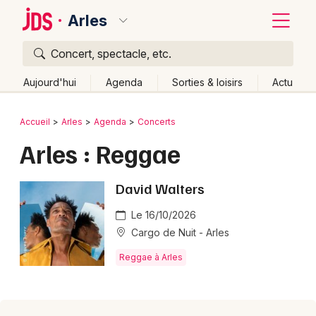
Arles
Concert, spectacle, etc.
Quoi ?
Fermer
Aujourd'hui
Agenda
Sorties & loisirs
Actu
Où ?
Retour
Publier un événement
Accueil
Arles
Agenda
Concerts
Arles et alentours
Bouches du Rhône (13)
Arles : Reggae
Bordeaux
Provence-Alpes-Côte-d'Azur
Partout
Près de moi
Changer de lieu
Colmar
David Walters
Quand ?
Effacer les dates
Lille
Grands événements
Le 16/10/2026
Aujourd'hui
Demain
Ce week-end
Autre
Cargo de Nuit - Arles
Lyon
Activité & Expérience
Reggae à Arles
Marseille
Manifestations
Mulhouse
Foires & salons