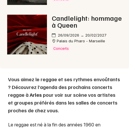
Choisir mes départements
13 - Bouches du Rhône
Candlelight: hommage
à Queen
Mon email
26/09/2026 → 20/02/2027
Palais du Pharo - Marseille
Je m'abonne
Concerts
Vous aimez le reggae et ses rythmes envoûtants
? Découvrez l’agenda des prochains concerts
reggae à
Arles
pour voir sur scène vos artistes
et groupes préférés dans les salles de concerts
proches de chez vous.
Le reggae est né à la fin des années 1960 en