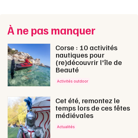
Montpellier
Spectacles
Nantes
À ne pas manquer
Concerts
Nice
Paris
Sports
Corse : 10 activités
nautiques pour
Strasbourg
Soirées
(re)découvrir l'île de
Toulouse
Beauté
Sorties famille
Toutes les villes
Activités outdoor
Expos
Cet été, remontez le
Sorties & loisirs
temps lors de ces fêtes
médiévales
Chanson française dans les Bouches du Rhône
Actualités
Chanson française en Provence-Alpes-Côte-