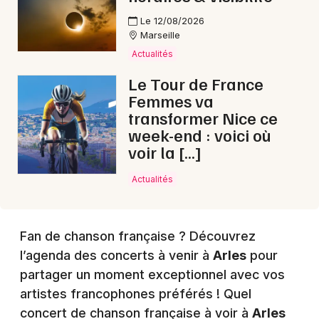
Le 12/08/2026
Choisir mes départements
Marseille
13 - Bouches du Rhône
Actualités
Le Tour de France
Mon email
Femmes va
transformer Nice ce
week-end : voici où
Je m'abonne
voir la […]
Actualités
Fan de chanson française ? Découvrez
l’agenda des concerts à venir à
Arles
pour
partager un moment exceptionnel avec vos
artistes francophones préférés ! Quel
concert de chanson française à voir à
Arles