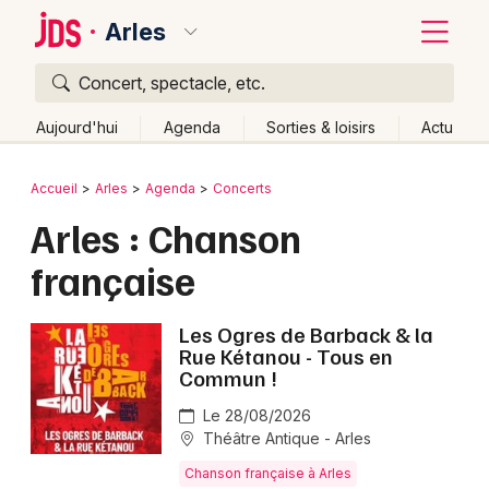
Arles
Concert, spectacle, etc.
Quoi ?
Fermer
Aujourd'hui
Agenda
Sorties & loisirs
Actu
Où ?
Retour
Publier un événement
Accueil
Arles
Agenda
Concerts
Arles et alentours
Bouches du Rhône (13)
Arles : Chanson
Bordeaux
Provence-Alpes-Côte-d'Azur
Partout
Près de moi
française
Changer de lieu
Colmar
Quand ?
Effacer les dates
Lille
Grands événements
Les Ogres de Barback & la
Rue Kétanou - Tous en
Aujourd'hui
Demain
Ce week-end
Autre
Lyon
Commun !
Activité & Expérience
Marseille
Le 28/08/2026
Manifestations
Théâtre Antique - Arles
Mulhouse
Chanson française à Arles
Foires & salons