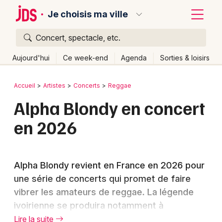
Je choisis ma ville
Concert, spectacle, etc.
Quoi ?
Fermer
Aujourd'hui
Ce week-end
Agenda
Sorties & loisirs
Où ?
Retour
Publier un événement
Accueil
Artistes
Concerts
Reggae
Partout
Près de moi
Changer de lieu
Alpha Blondy en concert
Bordeaux
Quand ?
Effacer les dates
en 2026
Colmar
Aujourd'hui
Demain
Ce week-end
Autre
Lille
Grands événements
Alpha Blondy revient en France en 2026 pour
Lyon
Activité & Expérience
une série de concerts qui promet de faire
Marseille
vibrer les amateurs de reggae. La légende
Manifestations
ivoirienne se produira notamment à
Mulhouse
Foires & salons
Audincourt dans le cadre de sa tournée
Lire la suite