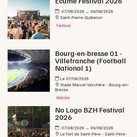
Ecume Festival 2026
Mon email
FAQ - Alpha Blondy
07/08/2026 → 09/08/2026
Saint-Pierre-Quiberon
Je m'abonne
Festival
📅 Quand voir Alpha Blondy en concert en 2026 ?
Alpha Blondy se produit en France en 2026,
notamment lors du Festival Rencontres et Racines du
26 au 28 juin 2026 à Audincourt.
Bourg-en-bresse 01 -
Villefranche (Football
🎟️ Comment réserver des billets pour Alpha
National 1)
Blondy en 2026 ?
Le 07/08/2026
Les billets sont déjà disponibles à la réservation, avec
Stade Marcel-Verchère - Bourg-en-
un pass 3 jours proposé à 36€ pour le Festival
Bresse
Rencontres et Racines, très prisé par les amateurs de
Matchs
reggae.
No Logo BZH Festival
2026
📍 Où voir Alpha Blondy en concert en 2026 ?
Tu le vois à Audincourt (Doubs) lors du Festival
07/08/2026 → 09/08/2026
Le Fort de Saint-Père - Saint-Père-
Rencontres et Racines 2026, événement majeur qui