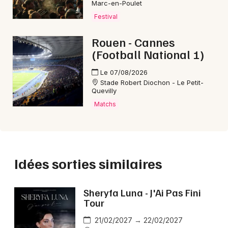
Marc-en-Poulet
met en avant une programmation reggae de référence.
Festival
🎶 Quoi propose le concert d’Alpha Blondy en
Rouen - Cannes
2026 ?
(Football National 1)
Le show offre ses classiques reggae et des titres
récents, une énergie communicative, des messages
Le 07/08/2026
Stade Robert Diochon - Le Petit-
engagés et une ambiance fédératrice portée par son
Quevilly
groupe.
Matchs
Idées sorties similaires
Sheryfa Luna - J'Ai Pas Fini
Tour
21/02/2027 → 22/02/2027