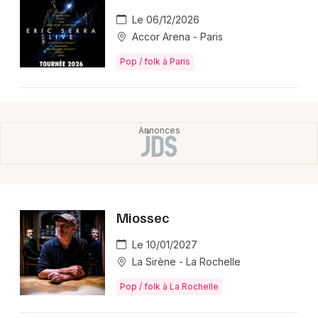
La billetterie est ouverte et les billets sont disponibles
Le 06/12/2026
via ; les tarifs s’échelonnent de 69,70 € à 89,50 €
Accor Arena - Paris
selon la catégorie, et la demande est forte.
Pop / folk à Paris
📍 Où Anastacia se produit-elle en 2026 en
France ?
Anastacia se produit à Paris, pour une date unique le
19 octobre 2026, au sein de sa tournée anniversaire.
🎵 Quoi au programme du concert d’Anastacia en
2026 ?
Le show célèbre les 25 ans de Not That Kind et
Miossec
propose ses plus grands succès pop rock et soul ainsi
que des titres récents issus d’Our Songs (Gold Deluxe
Le 10/01/2027
Edition), portés par sa voix puissante.
La Sirène - La Rochelle
Pop / folk à La Rochelle