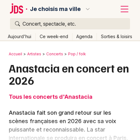
Je choisis ma ville
Concert, spectacle, etc.
Quoi ?
Fermer
Aujourd'hui
Ce week-end
Agenda
Sorties & loisirs
Où ?
Retour
Publier un événement
Accueil
Artistes
Concerts
Pop / folk
Partout
Près de moi
Changer de lieu
Anastacia en concert en
Bordeaux
Quand ?
Effacer les dates
2026
Colmar
Aujourd'hui
Demain
Ce week-end
Autre
Lille
Grands événements
Tous les concerts d'Anastacia
Lyon
Activité & Expérience
Anastacia fait son grand retour sur les
Marseille
scènes françaises en 2026 avec sa voix
Manifestations
puissante et reconnaissable. La star
Mulhouse
Foires & salons
internationale se produira en concert à Paris,