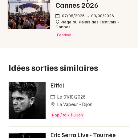
et l'Australie.
Cannes 2026
Découvrez également les concerts de
Joe
07/08/2026 → 09/08/2026
Bonamassa
et
Westlife
programmés en 2026, deux
Plage du Palais des Festivals -
Cannes
autres artistes internationaux qui promettent des
spectacles mémorables pour les amateurs de musique
Festival
live.
Idées sorties similaires
FAQ - Anastacia
📅 Quand a lieu le concert d’Anastacia en 2026 ?
Eiffel
Le concert a lieu le 19 octobre 2026, en date unique
Le 01/10/2026
en France, dans le cadre de sa tournée européenne
La Vapeur - Dijon
anniversaire.
Pop / folk à Dijon
🎟️ Billetterie : comment acheter ses billets pour
Anastacia 2026 et à quel prix ?
Eric Serra Live - Tournée