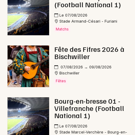
Mon email
(Football National 1)
puissance vocale légendaire de cette artiste
internationale. Cette performance exclusive fait partie
Le 07/08/2026
Je m'abonne
de sa tournée européenne anniversaire.
Découvrez
Stade Armand-Césari - Furiani
tous les détails du concert d'Anastacia
.
Matchs
Fête des Fifres 2026 à
Billetterie pour le concert
Bischwiller
d'Anastacia
07/08/2026 → 09/08/2026
La popularité internationale d'Anastacia
Bischwiller
garantit une forte demande pour ses
Fêtes
concerts. Les prix des billets s'échelonnent
de
69,70 € à 89,50 €
selon les catégories
Bourg-en-bresse 01 -
de placement. Il convient de réserver
Villefranche (Football
rapidement pour s'assurer d'acheter ses
National 1)
places avant l'épuisement des stocks.
Le 07/08/2026
Stade Marcel-Verchère - Bourg-en-