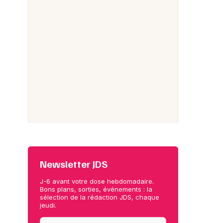
Newsletter JDS
J-6 avant votre dose hebdomadaire.
Bons plans, sorties, événements : la
sélection de la rédaction JDS, chaque
jeudi.