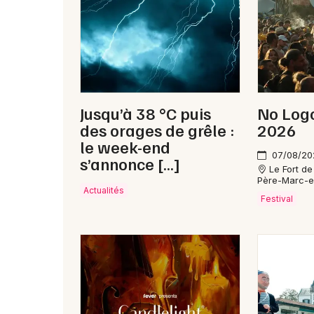
Billetterie Arthur H – pr
Acheter des billets
Jusqu’à 38 °C puis
No Logo
Lors de la tournée "Autour du Soleil", la for
des orages de grêle :
2026
réserver
ou
acheter
tôt. Les
prix
ont affic
le week-end
signe d’un succès durable pour Arthur H.
07/08/20
s’annonce […]
Le Fort de
Revenez régulièrement ici pour les futures dates
Père-Marc-e
Actualités
Festival
Le parcours artistique d'Art
Arthur H, de son vrai nom Arthur Higelin, a bénéfi
prestigieuse
Berklee College of Music à Bosto