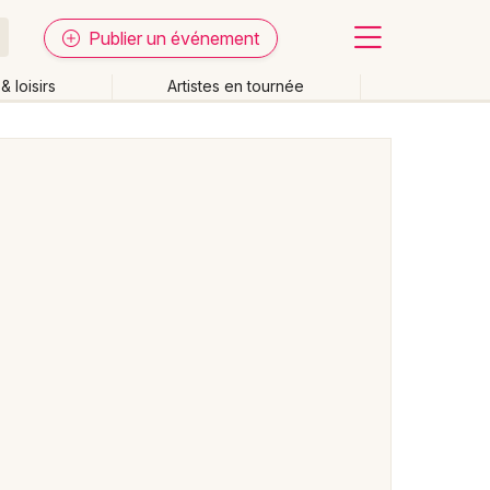
Publier un événement
& loisirs
Artistes en tournée
Fermer
Effacer les dates
week-end
Autre