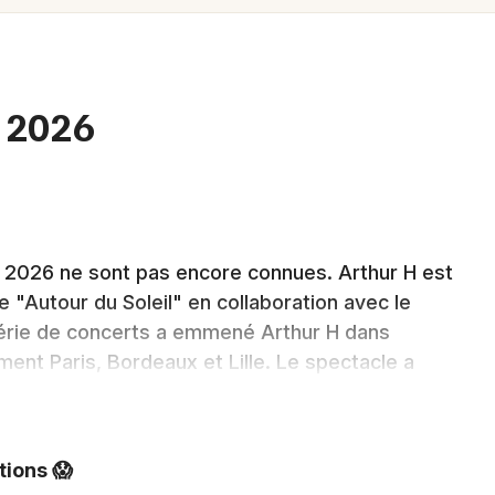
Spectacles
Mulhouse
Concerts
Montpellier
Nantes
Sports
n 2026
Nice
Soirées
Paris
Sorties famille
Strasbourg
Expos
r 2026 ne sont pas encore connues. Arthur H est
Toulouse
"Autour du Soleil" en collaboration avec le
Sorties & loisirs
Toutes les villes
 série de concerts a emmené Arthur H dans
ent Paris, Bordeaux et Lille. Le spectacle a
se sont mêlés chanson française et virtuosité du
d'exception ont été mis en vente en billetterie. Il a
découvrir ce concert intimiste et original.
Newsletter des sorties
tions 😱