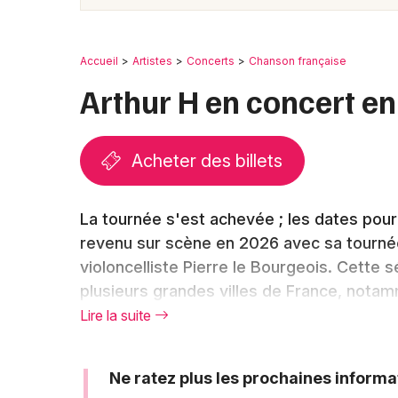
Accueil
Artistes
Concerts
Chanson française
Arthur H en concert e
Acheter des billets
La tournée s'est achevée ; les dates pou
revenu sur scène en 2026 avec sa tournée 
violoncelliste Pierre le Bourgeois. Cette
plusieurs grandes villes de France, notamm
offert une expérience musicale unique où 
Lire la suite
violoncelle. Les billets pour ces concerts 
fallu réserver rapidement ses places pour 
Ne ratez plus les prochaines informa