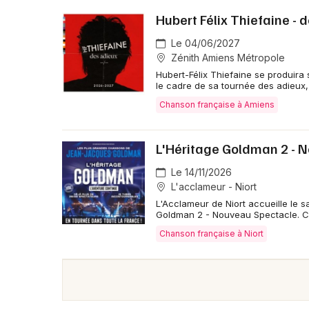
Colisée), 23/01 Lille (Théâtre Sébastopol), 06/0
Hubert Félix Thiefaine - de
et du 17 au 21/03 Paris (Théâtre de l'Atelier).
Le 04/06/2027
Zénith Amiens Métropole
🎟️ Comment pouvait-on acheter des billets 
Hubert-Félix Thiefaine se produira
Les billets ont été disponibles en billetterie pour 
le cadre de sa tournée des adieux,
partir de 19,50 € selon les villes ; la demande étai
Chanson française à Amiens
place. Les billets étaient en vente sur les platefor
📍 Où Arthur H a-t-il joué en 2026 ?
L'Héritage Goldman 2 - 
Arthur H s'est produit à Achères (Le Sax), Lens (L
Le 14/11/2026
Arts), Bordeaux (Théâtre Femina) et Paris (Théâtre
L'acclameur - Niort
L'Acclameur de Niort accueille le
Goldman 2 - Nouveau Spectacle. Ce
🎵 Que proposait le concert "Autour du Soleil
Chanson française à Niort
Le spectacle présentait un duo intimiste avec le vi
mêlait à un violoncelle virtuose, entre chanson fr
chambre.