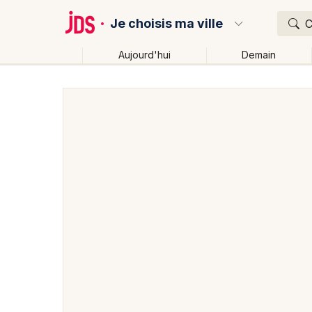
Je choisis ma ville
C
Aujourd'hui
Demain
Quoi ?
Où ?
Partout
Près de moi
Changer de lieu