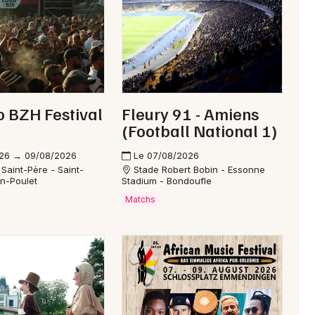
Je m'abonne
ochaines représentations
 BZH Festival
Fleury 91 - Amiens
te demande a rapidement écoulé les
billets
; il fallait
(Football National 1)
hé un prix moyen autour de
19,50 €
selon les villes,
26 → 09/08/2026
Le 07/08/2026
 Saint-Père - Saint-
Stade Robert Bobin - Essonne
 et l'ouverture de la billetterie.
n-Poulet
Stadium - Bondoufle
Matchs
hur H
cié d'une formation musicale de haut niveau en étudiant à la
n
. Cette formation américaine lui a apporté une ouverture