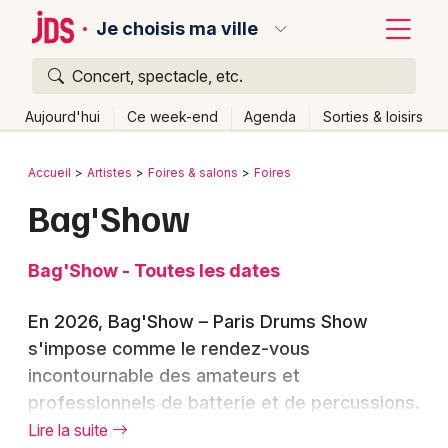
Je choisis ma ville
Concert, spectacle, etc.
Quoi ?
Fermer
Aujourd'hui
Ce week-end
Agenda
Sorties & loisirs
Où ?
Retour
Publier un événement
Accueil
Artistes
Foires & salons
Foires
Partout
Près de moi
Changer de lieu
Bag'Show
Bordeaux
Quand ?
Effacer les dates
Colmar
Bag'Show - Toutes les dates
Aujourd'hui
Demain
Ce week-end
Autre
Lille
Grands événements
En 2026, Bag'Show – Paris Drums Show
Lyon
Activité & Expérience
s'impose comme le rendez-vous
Marseille
incontournable des amateurs et
Manifestations
professionnels de batterie et de percussions.
Mulhouse
L'événement se tient à Paris et réunit
Lire la suite
Foires & salons