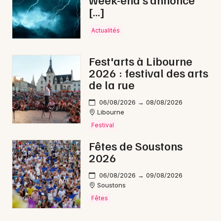
Mon email
[…]
Billetterie Bag'Show –
Actualités
Paris Drums Show
Je m'abonne
édition XXL
Fest'arts à Libourne
2026 : festival des arts
Bag'Show attire chaque année un public
de la rue
nombreux, aussi bien grand public que
professionnels du secteur. Les
billets
sont
06/08/2026 → 08/08/2026
disponibles à partir d'un
prix de 40,60 €
.
Libourne
Pour acheter vos places et garantir votre
Festival
entrée à cet événement très attendu, pensez
Fêtes de Soustons
à anticiper votre réservation.
2026
06/08/2026 → 09/08/2026
Soustons
Bag'Show, un événement de
Fêtes
référence autour de la