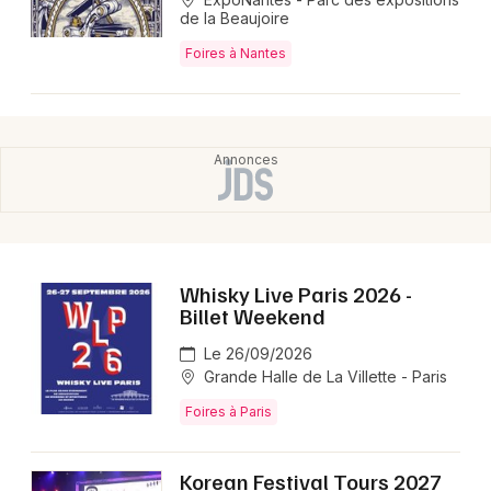
🥁 Qu'est-ce que Bag'Show – Paris Drums
de la Beaujoire
Show ?
Foires à Nantes
Bag'Show – Paris Drums Show est un événement
hybride, à la fois salon professionnel et festival, qui
réunit à Paris des batteurs internationaux, des
marques d'instruments et le public autour de
démonstrations, d'ateliers pédagogiques et de
performances live, avec un focus pop, folk et pop
rock.
Whisky Live Paris 2026 -
Billet Weekend
Le 26/09/2026
Grande Halle de La Villette - Paris
Foires à Paris
Korean Festival Tours 2027