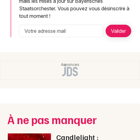
mails les mises à jour sur Bayerisches
Montpellier
Staatsorchester. Vous pouvez vous désinscrire à
Spectacles
Nantes
tout moment !
Concerts
Nice
Paris
Sports
Strasbourg
Soirées
Toulouse
Sorties famille
Toutes les villes
Expos
Sorties & loisirs
À ne pas manquer
Candlelight :