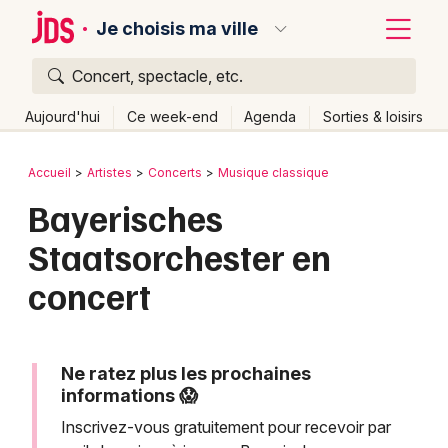
Je choisis ma ville
Concert, spectacle, etc.
Quoi ?
Fermer
Aujourd'hui
Ce week-end
Agenda
Sorties & loisirs
Où ?
Retour
Publier un événement
Accueil
Artistes
Concerts
Musique classique
Partout
Près de moi
Changer de lieu
Bayerisches
Bordeaux
Quand ?
Effacer les dates
Staatsorchester en
Colmar
Aujourd'hui
Demain
Ce week-end
Autre
concert
Lille
Grands événements
Lyon
Activité & Expérience
Ne ratez plus les prochaines
Marseille
Manifestations
informations 😱
Mulhouse
Inscrivez-vous gratuitement pour recevoir par
Foires & salons