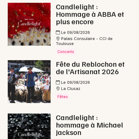
Mon email
Candlelight :
Billetterie Beartooth :
Hommage à ABBA et
réservez vos places pour
plus encore
Je m'abonne
la tournée
Pure Ecstasy
Le 09/08/2026
Palais Consulaire - CCI de
Beartooth attire un public nombreux et
Toulouse
passionné, et les places partent rapidement
Concerts
dès l'ouverture des ventes. Les
billets
sont
Fête du Reblochon et
disponibles à partir d'un
prix
de
47,70 €
:
de l'Artisanat 2026
pensez à
réserver
les vôtres sans attendre
pour garantir votre accès au show.
Le 09/08/2026
La Clusaz
Fêtes
Le parcours artistique de
Candlelight :
Beartooth
hommage à Michael
Jackson
Beartooth a vu le jour en
2012 à Columbus, Ohio
,