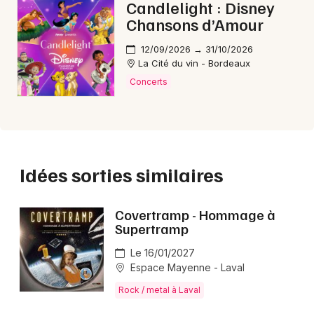
Candlelight : Disney
Chansons d’Amour
Vous appréciez Beartooth et souhaitez explorer
d'autres artistes dans la même veine ? Découvrez les
12/09/2026 → 31/10/2026
concerts de
FFF
,
Black Star Riders
ou encore
La Cité du vin - Bordeaux
Mogwai
, trois groupes qui partagent la même passion
Concerts
pour les scènes électrisantes et les sonorités
percutantes.
FAQ - Beartooth
Idées sorties similaires
🗓️ Quand a lieu le concert de Beartooth en
Covertramp - Hommage à
France ?
Supertramp
Vous pourrez voir Beartooth jusqu'au jeudi
Le 16/01/2027
01/10/2026.
Espace Mayenne - Laval
Rock / metal à Laval
🎟️ Comment acheter des billets pour le concert
de Beartooth ?