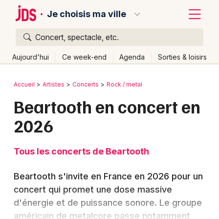
Je choisis ma ville
Concert, spectacle, etc.
Quoi ?
Fermer
Aujourd'hui
Ce week-end
Agenda
Sorties & loisirs
Où ?
Retour
Publier un événement
Accueil
Artistes
Concerts
Rock / metal
Partout
Près de moi
Changer de lieu
Beartooth en concert en
Bordeaux
Quand ?
Effacer les dates
2026
Colmar
Aujourd'hui
Demain
Ce week-end
Autre
Lille
Grands événements
Tous les concerts de Beartooth
Lyon
Activité & Expérience
Beartooth s'invite en France en 2026 pour un
Marseille
concert qui promet une dose massive
Manifestations
d'énergie et de puissance sonore. Le groupe
Mulhouse
Foires & salons
américain de metalcore passe notamment