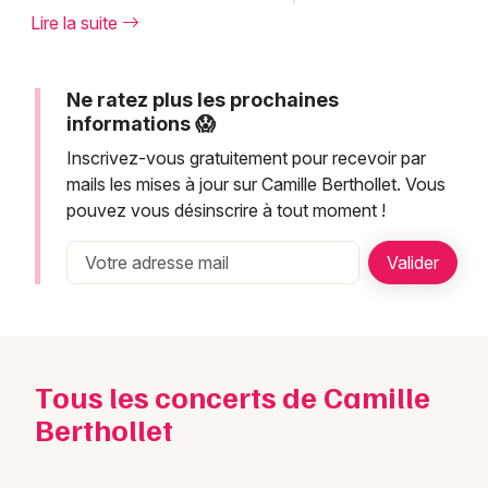
Montpellier
répertoire unique mélangeant musique
Lire la suite
Spectacles
classique et influences contemporaines.
Nantes
Cette tournée emmène Camille Berthollet
Concerts
Nice
Ne ratez plus les prochaines
dans plusieurs grandes villes françaises,
informations 😱
notamment Besançon, Béthune et Boulogne-
Paris
Sports
Inscrivez-vous gratuitement pour recevoir par
Billancourt. Les amateurs de concert
mails les mises à jour sur Camille Berthollet. Vous
Strasbourg
classique peuvent dès à présent se procurer
Soirées
pouvez vous désinscrire à tout moment !
leurs billets via la billetterie officielle pour
Toulouse
Sorties famille
découvrir l'univers musical raffiné de cette
Toutes les villes
artiste virtuose.
Expos
Sorties & loisirs
Camille Berthollet poursuit
Tous les concerts de Camille
son parcours musical avec de
Berthollet
nouveaux projets