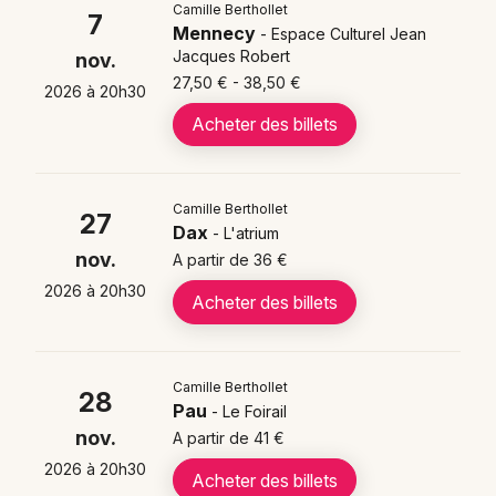
Newsletter des sorties
Camille Berthollet développe actuellement de
Camille Berthollet
7
nouveaux programmes musicaux
qui enrichissent
Mennecy
- Espace Culturel Jean
Artistes en tournée
son répertoire déjà varié. L'artiste explore des
Jacques Robert
nov.
collaborations inédites tout en préparant sa tournée
27,50 € - 38,50 €
2026 à 20h30
Actualités
française qui promet des interprétations remarquables
Acheter des billets
de ses œuvres de prédilection.
Magazine
Camille Berthollet
27
Dax
- L'atrium
Cette nouvelle série de concerts témoigne de
nov.
A partir de 36 €
l'engagement continu de Camille Berthollet envers la
2026 à 20h30
Acheter des billets
musique classique accessible
. Elle présente des
programmes qui allient virtuosité technique et
approche moderne, offrant au public une expérience
musicale unique et captivante.
Camille Berthollet
28
Choisir mes départements
Pau
- Le Foirail
nov.
A partir de 41 €
Où voir Camille Berthollet en
2026 à 20h30
Acheter des billets