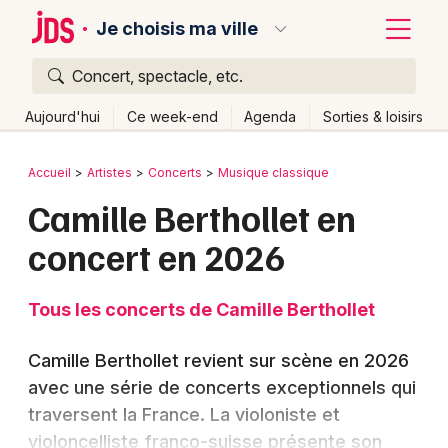
Je choisis ma ville
Concert, spectacle, etc.
Quoi ?
Fermer
Aujourd'hui
Ce week-end
Agenda
Sorties & loisirs
Où ?
Retour
Publier un événement
Accueil
Artistes
Concerts
Musique classique
Partout
Près de moi
Changer de lieu
Camille Berthollet en
Bordeaux
Quand ?
Effacer les dates
concert en 2026
Colmar
Aujourd'hui
Demain
Ce week-end
Autre
Lille
Grands événements
Tous les concerts de Camille Berthollet
Lyon
Activité & Expérience
Camille Berthollet revient sur scène en 2026
Marseille
avec une série de concerts exceptionnels qui
Manifestations
traversent la France. La violoniste et
Mulhouse
Foires & salons
violoncelliste franco-suisse présente son